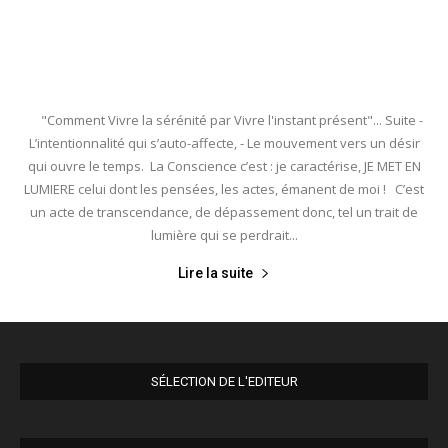
"Comment Vivre la sérénité par Vivre l'instant présent"... Suite -
L’intentionnalité qui s’auto-affecte, - Le mouvement vers un désir
qui ouvre le temps. La Conscience c’est : je caractérise, JE MET EN
LUMIERE celui dont les pensées, les actes, émanent de moi ! C’est
un acte de transcendance, de dépassement donc, tel un trait de
lumière qui se perdrait...
Lire la suite
SÉLECTION DE L'EDITEUR