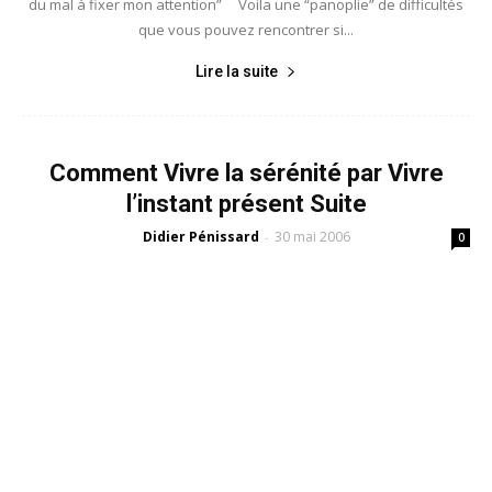
du mal à fixer mon attention” Voila une “panoplie” de difficultés
que vous pouvez rencontrer si...
Lire la suite
Comment Vivre la sérénité par Vivre
l’instant présent Suite
Didier Pénissard
30 mai 2006
-
0