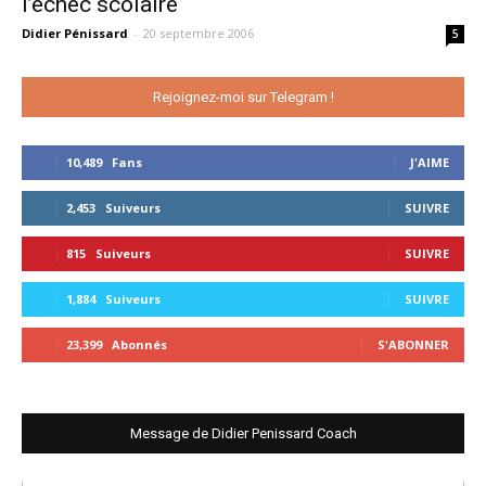
l’échec scolaire
Didier Pénissard
-
20 septembre 2006
5
Rejoignez-moi sur Telegram !
10,489
Fans
J'AIME
2,453
Suiveurs
SUIVRE
815
Suiveurs
SUIVRE
1,884
Suiveurs
SUIVRE
23,399
Abonnés
S'ABONNER
Message de Didier Penissard Coach