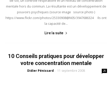
de soi, un contrôle respiratoire et un niveau de concentration
mentale hors du commun. La résultante est un développement de
pouvoirs psychiques (source image source photo )
https://www.flickr.com/photos/25330908@N05/3947686324 Ils ont
la capacité de...
Lire la suite
10 Conseils pratiques pour développer
votre concentration mentale
Didier Pénissard
11 septembre 2008
-
25