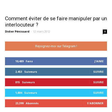
Comment éviter de se faire manipuler par un
interlocuteur ?
Didier Pénissard
-
12 mars 2012
8
Rejoignez-moi sur Telegram !
10,489
Fans
J'AIME
2,453
Suiveurs
SUIVRE
815
Suiveurs
SUIVRE
1,884
Suiveurs
SUIVRE
23,399
Abonnés
S'ABONNER