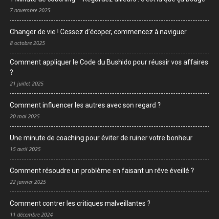
7 novembre 2025
Changer de vie ! Cessez d’écoper, commencez à naviguer
8 octobre 2025
Comment appliquer le Code du Bushido pour réussir vos affaires
?
21 juillet 2025
Comment influencer les autres avec son regard ?
20 mai 2025
Une minute de coaching pour éviter de ruiner votre bonheur
15 avril 2025
Comment résoudre un problème en faisant un rêve éveillé ?
22 janvier 2025
Comment contrer les critiques malveillantes ?
11 décembre 2024