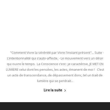
"Comment Vivre la sérénité par Vivre l'instant présent"... Suite -
L’intentionnalité qui s’auto-affecte, - Le mouvement vers un désir
qui ouvre le temps. La Conscience c’est : je caractérise, JE MET EN
LUMIERE celui dont les pensées, les actes, émanent de moi ! C’est
un acte de transcendance, de dépassement donc, tel un trait de
lumière qui se perdrait...
Lire la suite