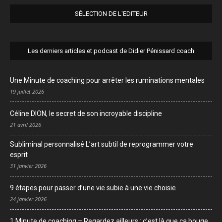
SÉLECTION DE L'EDITEUR
Les derniers articles et podcast de Didier Pénissard coach
Une Minute de coaching pour arrêter les ruminations mentales
19 juillet 2026
Céline DION, le secret de son incroyable discipline
21 avril 2026
Subliminal personnalisé L’art subtil de reprogrammer votre
esprit
31 janvier 2026
9 étapes pour passer d’une vie subie à une vie choisie
24 janvier 2026
1 Minute de coaching – Regardez ailleurs : c’est là que ça bouge