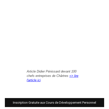
Article Didier Pénissard devant 100
chefs entreprises de Chârtres
=> lire
l'article ici
Inscription Gratuite aux Cours de Développement Personnel