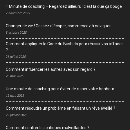
1 Minute de coaching – Regardez ailleurs : c’est là que ça bouge
7 novembre 2025
Changer de vie ! Cessez d’écoper, commencez à naviguer
8 octobre 2025
Comment appliquer le Code du Bushido pour réussir vos affaires
?
21 juillet 2025
Comment influencer les autres avec son regard ?
20 mai 2025
Une minute de coaching pour éviter de ruiner votre bonheur
15 avril 2025
Comment résoudre un problème en faisant un rêve éveillé ?
22 janvier 2025
Comment contrer les critiques malveillantes ?