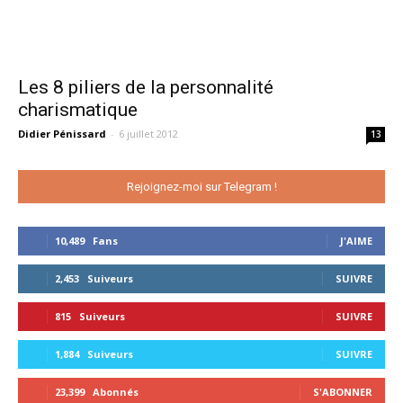
Les 8 piliers de la personnalité
charismatique
Didier Pénissard
-
6 juillet 2012
13
Rejoignez-moi sur Telegram !
10,489
Fans
J'AIME
2,453
Suiveurs
SUIVRE
815
Suiveurs
SUIVRE
1,884
Suiveurs
SUIVRE
23,399
Abonnés
S'ABONNER