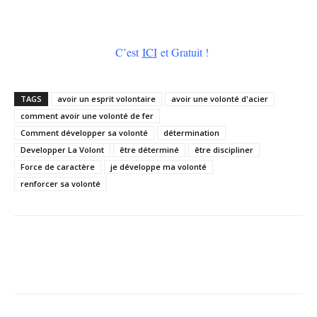
C’est
ICI
et Gratuit !
TAGS
avoir un esprit volontaire
avoir une volonté d'acier
comment avoir une volonté de fer
Comment développer sa volonté
détermination
Developper La Volont
être déterminé
être discipliner
Force de caractère
je développe ma volonté
renforcer sa volonté