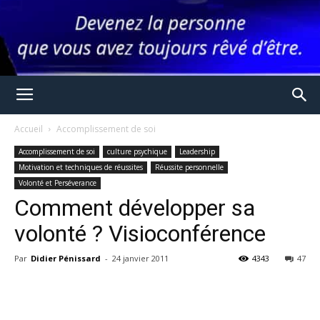
Accueil
Accomplissement de soi
Accomplissement de soi
culture psychique
Leadership
Motivation et techniques de réussites
Réussite personnelle
Volonté et Perséverance
Comment développer sa
volonté ? Visioconférence
Par
Didier Pénissard
-
24 janvier 2011
4343
47