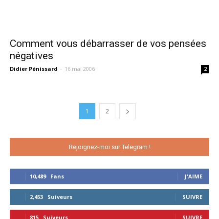
Comment vous débarrasser de vos pensées
négatives
Didier Pénissard
-
16 mai 2006
2
1
2
Rejoignez-moi sur Telegram !
10,489
Fans
J'AIME
2,453
Suiveurs
SUIVRE
815
Suiveurs
SUIVRE