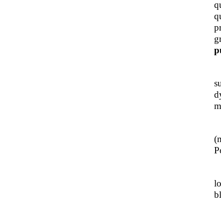
q
q
p
g
p
J
s
d
m
L
(
Po
J
l
b