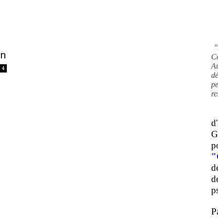
"
on
C
A
4
d
pe
re
d
G
p
"
d
d
ps
P