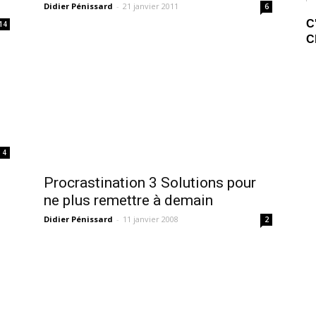
Didier Pénissard
-
21 janvier 2011
6
C
14
C
4
Procrastination 3 Solutions pour
ne plus remettre à demain
Didier Pénissard
-
11 janvier 2008
2