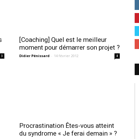
s
[Coaching] Quel est le meilleur
moment pour démarrer son projet ?
Didier Pénissard
-
14 février 2012
3
8
Procrastination Êtes-vous atteint
du syndrome « Je ferai demain » ?