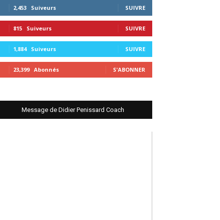
2,453
Suiveurs
SUIVRE
815
Suiveurs
SUIVRE
1,884
Suiveurs
SUIVRE
23,399
Abonnés
S'ABONNER
Message de Didier Penissard Coach