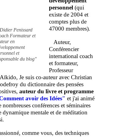
développement
personnel
(qui
existe de 2004 et
comptes plus de
47000 membres).
Didier Penissard
oach Formateur et
uteur en
Auteur,
éveloppement
Conférencier
rsonnel et
international coach
sponsable du blog"
et formateur,
Professeur
'Aïkido, Je suis co-auteur avec Christian
odefroy du dictionnaire des pensées
ositives,
auteur du livre et programme
Comment
avoir des Idées"
et j'ai animé
e nombreuses conférences et séminaires
e dynamique mentale et de méditation
i.
assionné, comme vous, des techniques