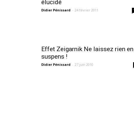
élucidé
Didier Pénissard
-
24 février 2011
Effet Zeigarnik Ne laissez rien en
suspens !
Didier Pénissard
-
27 juin 2010