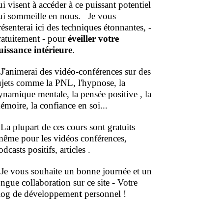
ui visent à accéder à ce puissant potentiel
ui sommeille en nous.
Je vous
résenterai ici des techniques étonnantes, -
ratuitement - pour
éveiller votre
uissance intérieure
.
'animerai des vidéo-conférences sur des
ujets comme la PNL, l'hypnose, la
ynamique mentale, la pensée positive , la
émoire, la confiance en soi...
a plupart de ces cours sont gratuits
même pour les vidéos conférences,
dcasts positifs, articles .
e vous souhaite un bonne journée et un
ongue collaboration sur ce site - Votre
log de développemen
t
personnel !