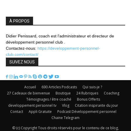
À PROPOS
Didier Penissard, coach est l'administrateur et directeur de
développement personnel club .
Contactez-nous:
https://developpement-personnel-
club.com/contact/
SUIVEZ NOUS
Accueil
690 Articles Podcasts
Qui suis-je ?
27 Cadeaux de bienvenue
Boutique
24 Rubriques
Coaching
Témoignages / être coaché
Bonus Offerts
developpement personnel tv
Vlog
Citation inspirante du jour
Contact
Appli Gratuite
Podcast Développement personnel
Chaine Telegram
© (c) Copyright Tous droits réservés pour le contenu de ce blog,