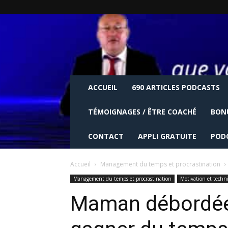
ACCUEIL
690 ARTICLES PODCASTS
TÉMOIGNAGES / ÊTRE COACHÉ
BON
CONTACT
APPLI GRATUITE
POD
Accueil
Management du temps et procrastination
Management du temps et procrastination
Motivation et techn
Maman débordée 