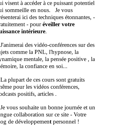
ui visent à accéder à ce puissant potentiel
ui sommeille en nous.
Je vous
résenterai ici des techniques étonnantes, -
ratuitement - pour
éveiller votre
uissance intérieure
.
'animerai des vidéo-conférences sur des
ujets comme la PNL, l'hypnose, la
ynamique mentale, la pensée positive , la
émoire, la confiance en soi...
a plupart de ces cours sont gratuits
même pour les vidéos conférences,
dcasts positifs, articles .
e vous souhaite un bonne journée et un
ongue collaboration sur ce site - Votre
log de développemen
t
personnel !