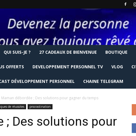
QUI SUIS-JE ?
27 CADEAUX DE BIENVENUE
BOUTIQUE
US OFFERTS
DEVELOPPEMENT PERSONNEL TV
VLOG
C
CAST DÉVELOPPEMENT PERSONNEL
CHAINE TELEGRAM
Maman débordée ; Des solutions pour gagner du temps
iques de réussites
procrastination
; Des solutions pour