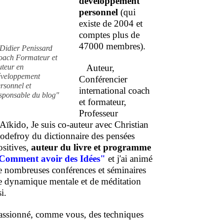
développement
personnel
(qui
existe de 2004 et
comptes plus de
47000 membres).
Didier Penissard
oach Formateur et
uteur en
Auteur,
éveloppement
Conférencier
rsonnel et
international coach
sponsable du blog"
et formateur,
Professeur
'Aïkido, Je suis co-auteur avec Christian
odefroy du dictionnaire des pensées
ositives,
auteur du livre et programme
Comment
avoir des Idées"
et j'ai animé
e nombreuses conférences et séminaires
e dynamique mentale et de méditation
i.
assionné, comme vous, des techniques