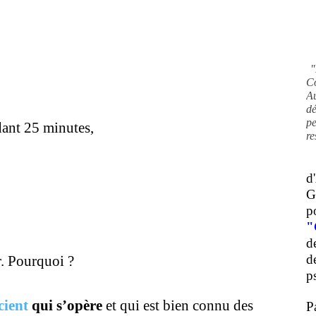
"
C
A
d
pe
dant 25 minutes,
re
d
G
p
"
d
d
r. Pourquoi ?
ps
cient
qui s’opère
et qui est bien connu des
P