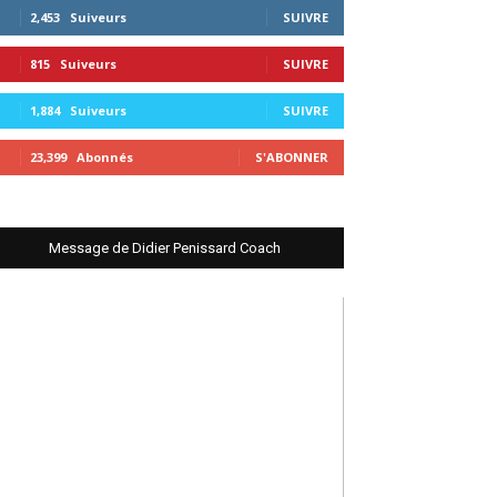
2,453
Suiveurs
SUIVRE
815
Suiveurs
SUIVRE
1,884
Suiveurs
SUIVRE
23,399
Abonnés
S'ABONNER
Message de Didier Penissard Coach