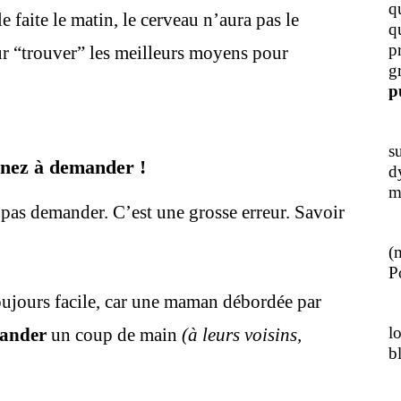
q
 faite le matin, le cerveau n’aura pas le
q
p
ur “trouver” les meilleurs moyens pour
g
p
J
s
nez à demander !
d
m
 pas demander. C’est une grosse erreur. Savoir
L
(
Po
ujours facile, car une maman débordée par
J
l
mander
un coup de main
(à leurs voisins,
b