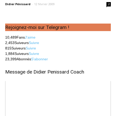
Didier Pénissard
-
12 février 2009
2
Rejoignez-moi sur Telegram !
10,489
Fans
J'aime
2,453
Suiveurs
Suivre
815
Suiveurs
Suivre
1,884
Suiveurs
Suivre
23,399
Abonnés
S'abonner
Message de Didier Penissard Coach