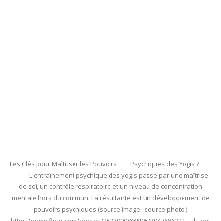
Les Clés pour Maîtriser les Pouvoirs Psychiques des Yogis ?
L'entraînement psychique des yogis passe par une maîtrise
de soi, un contrôle respiratoire et un niveau de concentration
mentale hors du commun. La résultante est un développement de
pouvoirs psychiques (source image source photo )
https://www.flickr.com/photos/25330908@N05/3947686324 Ils ont