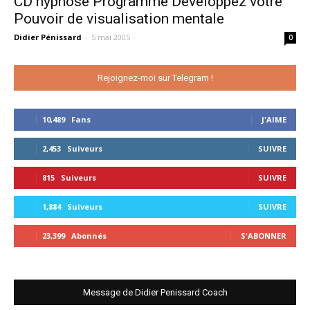
CD hypnose Programme Developpez votre
Pouvoir de visualisation mentale
Didier Pénissard
-
5 mai 2005
0
Rejoignez-moi sur Telegram !
10,489
Fans
J'AIME
2,453
Suiveurs
SUIVRE
815
Suiveurs
SUIVRE
1,884
Suiveurs
SUIVRE
23,399
Abonnés
S'ABONNER
Message de Didier Penissard Coach