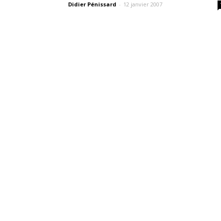
Didier Pénissard
-
12 janvier 2007