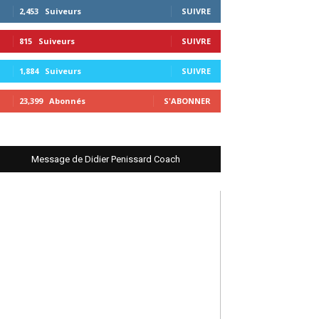
2,453
Suiveurs
SUIVRE
815
Suiveurs
SUIVRE
1,884
Suiveurs
SUIVRE
23,399
Abonnés
S'ABONNER
Message de Didier Penissard Coach