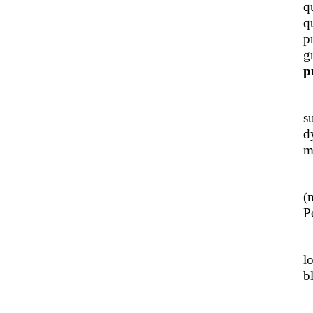
q
q
p
g
p
J
s
d
m
L
(
Po
J
l
b