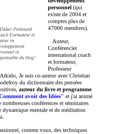
développement
personnel
(qui
existe de 2004 et
comptes plus de
47000 membres).
Didier Penissard
oach Formateur et
uteur en
Auteur,
éveloppement
Conférencier
rsonnel et
international coach
sponsable du blog"
et formateur,
Professeur
'Aïkido, Je suis co-auteur avec Christian
odefroy du dictionnaire des pensées
ositives,
auteur du livre et programme
Comment
avoir des Idées"
et j'ai animé
e nombreuses conférences et séminaires
e dynamique mentale et de méditation
i.
assionné, comme vous, des techniques