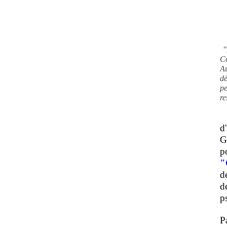
"
C
A
d
pe
re
d
G
p
"
d
d
ps
P