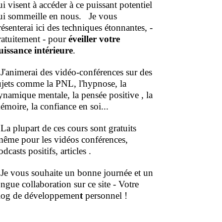
ui visent à accéder à ce puissant potentiel
ui sommeille en nous.
Je vous
résenterai ici des techniques étonnantes, -
ratuitement - pour
éveiller votre
uissance intérieure
.
'animerai des vidéo-conférences sur des
ujets comme la PNL, l'hypnose, la
ynamique mentale, la pensée positive , la
émoire, la confiance en soi...
a plupart de ces cours sont gratuits
même pour les vidéos conférences,
dcasts positifs, articles .
e vous souhaite un bonne journée et un
ongue collaboration sur ce site - Votre
log de développemen
t
personnel !