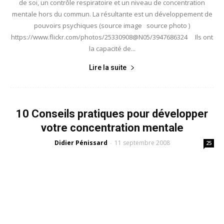
de soi, un contrôle respiratoire et un niveau de concentration
mentale hors du commun. La résultante est un développement de
pouvoirs psychiques (source image source photo )
https://www.flickr.com/photos/25330908@N05/3947686324 Ils ont
la capacité de...
Lire la suite
10 Conseils pratiques pour développer
votre concentration mentale
Didier Pénissard
11 septembre 2008
-
25