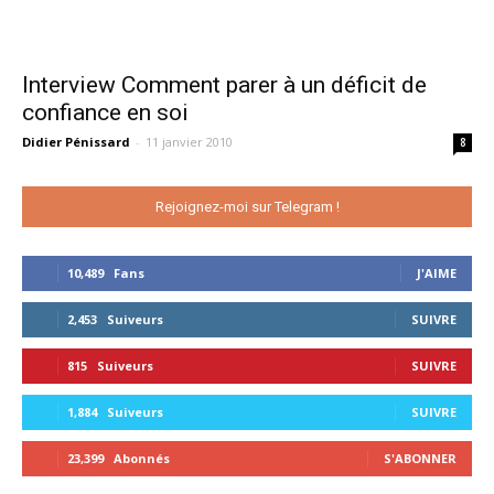
Interview Comment parer à un déficit de
confiance en soi
Didier Pénissard
-
11 janvier 2010
8
Rejoignez-moi sur Telegram !
10,489
Fans
J'AIME
2,453
Suiveurs
SUIVRE
815
Suiveurs
SUIVRE
1,884
Suiveurs
SUIVRE
23,399
Abonnés
S'ABONNER