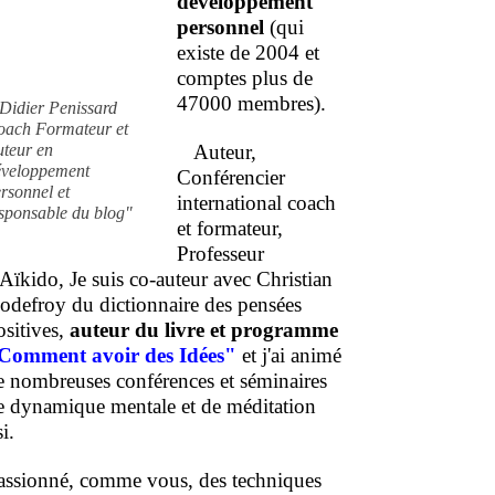
développement
personnel
(qui
existe de 2004 et
comptes plus de
47000 membres).
Didier Penissard
oach Formateur et
uteur en
Auteur,
éveloppement
Conférencier
rsonnel et
international coach
sponsable du blog"
et formateur,
Professeur
'Aïkido, Je suis co-auteur avec Christian
odefroy du dictionnaire des pensées
ositives,
auteur du livre et programme
Comment
avoir des Idées"
et j'ai animé
e nombreuses conférences et séminaires
e dynamique mentale et de méditation
i.
assionné, comme vous, des techniques