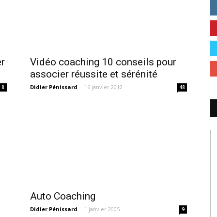
er
Vidéo coaching 10 conseils pour
associer réussite et sérénité
Didier Pénissard
-
16 janvier 2012
8
48
Auto Coaching
Didier Pénissard
-
1 janvier 2005
9