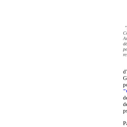
"
C
A
d
pe
re
d
G
p
"
d
d
ps
P