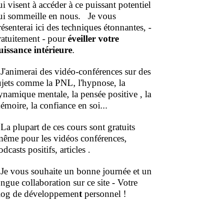
ui visent à accéder à ce puissant potentiel
ui sommeille en nous.
Je vous
résenterai ici des techniques étonnantes, -
ratuitement - pour
éveiller votre
uissance intérieure
.
'animerai des vidéo-conférences sur des
ujets comme la PNL, l'hypnose, la
ynamique mentale, la pensée positive , la
émoire, la confiance en soi...
a plupart de ces cours sont gratuits
même pour les vidéos conférences,
dcasts positifs, articles .
e vous souhaite un bonne journée et un
ongue collaboration sur ce site - Votre
log de développemen
t
personnel !