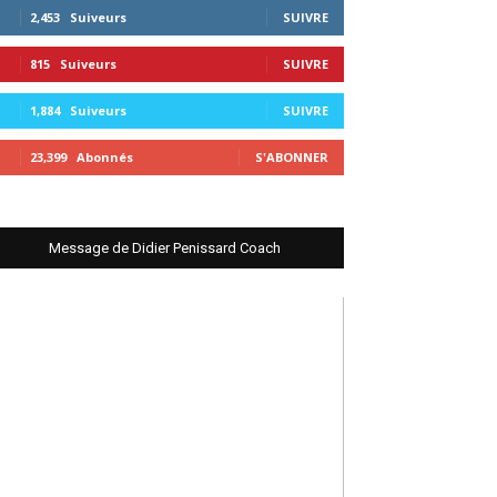
2,453
Suiveurs
SUIVRE
815
Suiveurs
SUIVRE
1,884
Suiveurs
SUIVRE
23,399
Abonnés
S'ABONNER
Message de Didier Penissard Coach