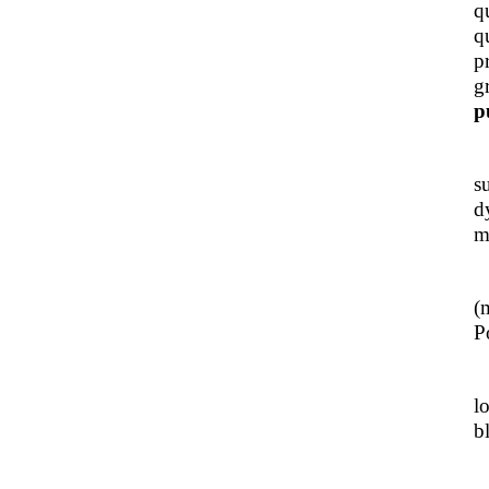
q
q
p
g
p
J
s
d
m
L
(
Po
J
l
b