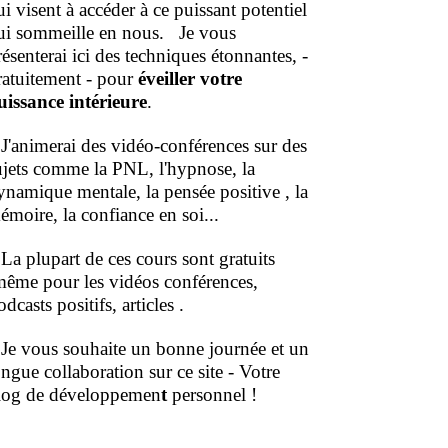
ui visent à accéder à ce puissant potentiel
ui sommeille en nous.
Je vous
résenterai ici des techniques étonnantes, -
ratuitement - pour
éveiller votre
uissance intérieure
.
'animerai des vidéo-conférences sur des
ujets comme la PNL, l'hypnose, la
ynamique mentale, la pensée positive , la
émoire, la confiance en soi...
a plupart de ces cours sont gratuits
même pour les vidéos conférences,
dcasts positifs, articles .
e vous souhaite un bonne journée et un
ongue collaboration sur ce site - Votre
log de développemen
t
personnel !