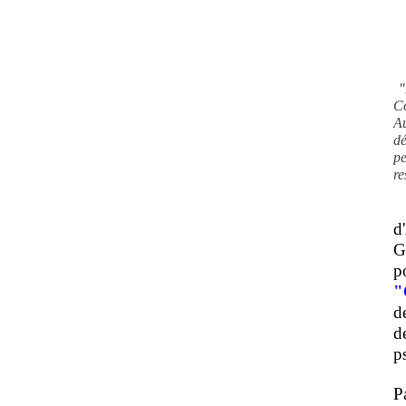
"
C
A
d
pe
re
d
G
p
"
d
d
ps
P