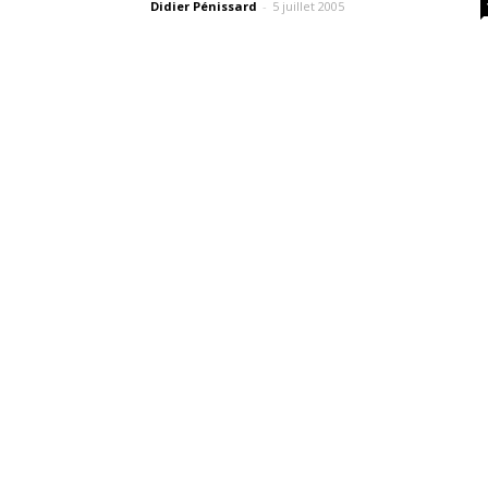
Didier Pénissard
-
5 juillet 2005