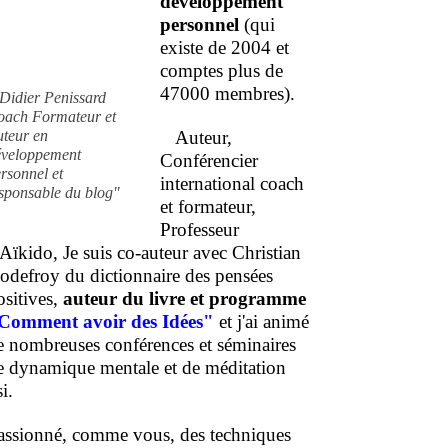
développement
personnel
(qui
existe de 2004 et
comptes plus de
47000 membres).
Didier Penissard
oach Formateur et
uteur en
Auteur,
éveloppement
Conférencier
rsonnel et
international coach
sponsable du blog"
et formateur,
Professeur
'Aïkido, Je suis co-auteur avec Christian
odefroy du dictionnaire des pensées
ositives,
auteur du livre et programme
Comment
avoir des Idées"
et j'ai animé
e nombreuses conférences et séminaires
e dynamique mentale et de méditation
i.
assionné, comme vous, des techniques