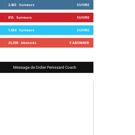
2,453
Suiveurs
SUIVRE
815
Suiveurs
SUIVRE
1,884
Suiveurs
SUIVRE
23,399
Abonnés
S'ABONNER
Message de Didier Penissard Coach