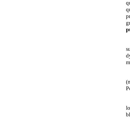
q
q
p
g
p
J
s
d
m
L
(
Po
J
l
b