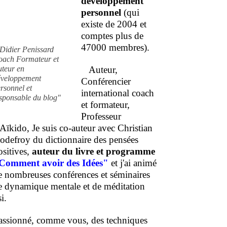
développement
personnel
(qui
existe de 2004 et
comptes plus de
47000 membres).
Didier Penissard
oach Formateur et
uteur en
Auteur,
éveloppement
Conférencier
rsonnel et
international coach
sponsable du blog"
et formateur,
Professeur
'Aïkido, Je suis co-auteur avec Christian
odefroy du dictionnaire des pensées
ositives,
auteur du livre et programme
Comment
avoir des Idées"
et j'ai animé
e nombreuses conférences et séminaires
e dynamique mentale et de méditation
i.
assionné, comme vous, des techniques