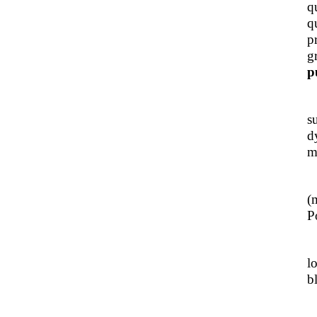
q
q
p
g
p
J
s
d
m
L
(
Po
J
l
b