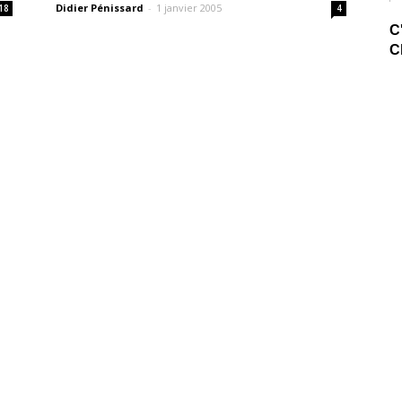
Didier Pénissard
-
1 janvier 2005
18
4
C
C