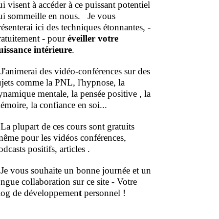
ui visent à accéder à ce puissant potentiel
ui sommeille en nous.
Je vous
résenterai ici des techniques étonnantes, -
ratuitement - pour
éveiller votre
uissance intérieure
.
'animerai des vidéo-conférences sur des
ujets comme la PNL, l'hypnose, la
ynamique mentale, la pensée positive , la
émoire, la confiance en soi...
a plupart de ces cours sont gratuits
même pour les vidéos conférences,
dcasts positifs, articles .
e vous souhaite un bonne journée et un
ongue collaboration sur ce site - Votre
log de développemen
t
personnel !