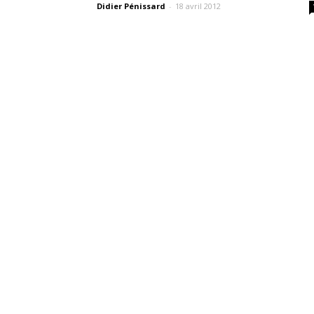
Didier Pénissard
-
18 avril 2012