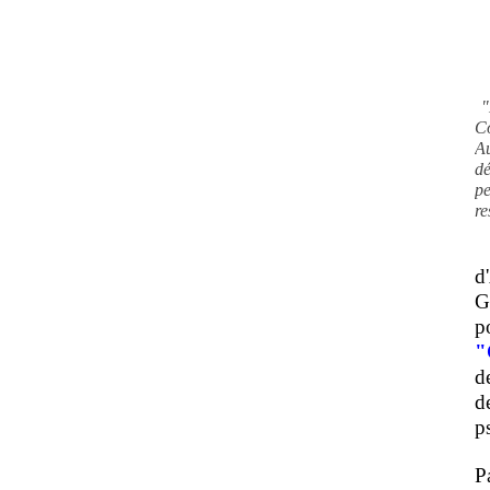
"
C
A
d
pe
re
d
G
p
"
d
d
ps
P