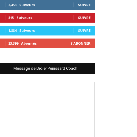
2,453
Suiveurs
SUIVRE
815
Suiveurs
SUIVRE
1,884
Suiveurs
SUIVRE
23,399
Abonnés
S'ABONNER
Message de Didier Penissard Coach