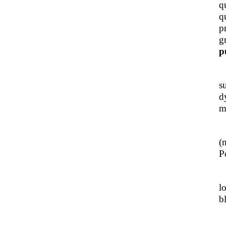
q
q
p
g
p
J
s
d
m
L
(
Po
J
l
b