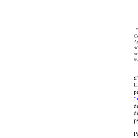
"
C
A
d
pe
re
d
G
p
"
d
d
ps
P