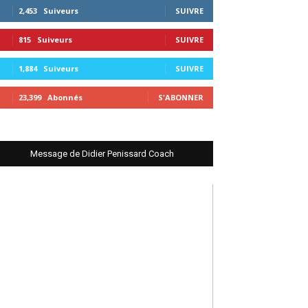
2,453
Suiveurs
SUIVRE
815
Suiveurs
SUIVRE
1,884
Suiveurs
SUIVRE
23,399
Abonnés
S'ABONNER
Message de Didier Penissard Coach