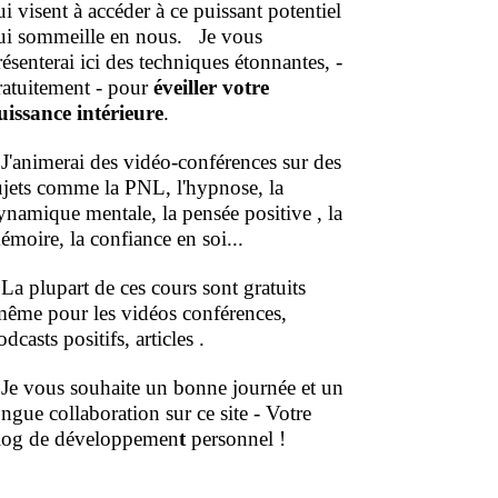
ui visent à accéder à ce puissant potentiel
ui sommeille en nous.
Je vous
résenterai ici des techniques étonnantes, -
ratuitement - pour
éveiller votre
uissance intérieure
.
'animerai des vidéo-conférences sur des
ujets comme la PNL, l'hypnose, la
ynamique mentale, la pensée positive , la
émoire, la confiance en soi...
a plupart de ces cours sont gratuits
même pour les vidéos conférences,
dcasts positifs, articles .
e vous souhaite un bonne journée et un
ongue collaboration sur ce site - Votre
log de développemen
t
personnel !