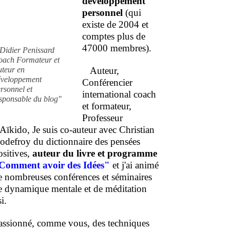
développement
personnel
(qui
existe de 2004 et
comptes plus de
47000 membres).
Didier Penissard
oach Formateur et
uteur en
Auteur,
éveloppement
Conférencier
rsonnel et
international coach
sponsable du blog"
et formateur,
Professeur
'Aïkido, Je suis co-auteur avec Christian
odefroy du dictionnaire des pensées
ositives,
auteur du livre et programme
Comment
avoir des Idées"
et j'ai animé
e nombreuses conférences et séminaires
e dynamique mentale et de méditation
i.
assionné, comme vous, des techniques