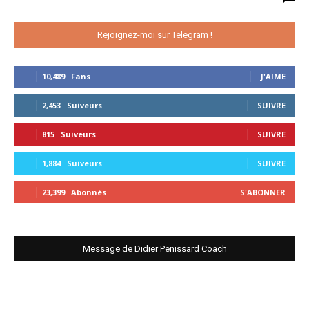
Rejoignez-moi sur Telegram !
10,489
Fans
J'AIME
2,453
Suiveurs
SUIVRE
815
Suiveurs
SUIVRE
1,884
Suiveurs
SUIVRE
23,399
Abonnés
S'ABONNER
Message de Didier Penissard Coach