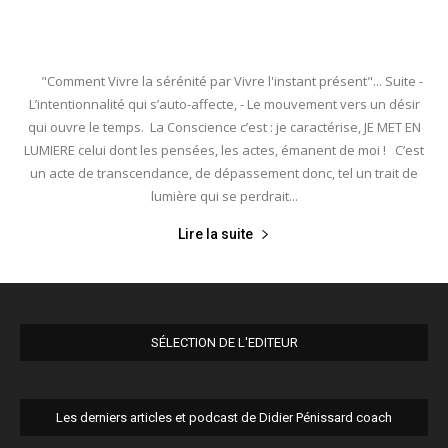
"Comment Vivre la sérénité par Vivre l'instant présent"... Suite -
L’intentionnalité qui s’auto-affecte, - Le mouvement vers un désir
qui ouvre le temps. La Conscience c’est : je caractérise, JE MET EN
LUMIERE celui dont les pensées, les actes, émanent de moi ! C’est
un acte de transcendance, de dépassement donc, tel un trait de
lumière qui se perdrait...
Lire la suite
SÉLECTION DE L'EDITEUR
Les derniers articles et podcast de Didier Pénissard coach