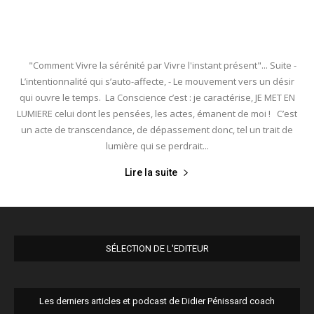
"Comment Vivre la sérénité par Vivre l'instant présent"... Suite -
L’intentionnalité qui s’auto-affecte, - Le mouvement vers un désir
qui ouvre le temps. La Conscience c’est : je caractérise, JE MET EN
LUMIERE celui dont les pensées, les actes, émanent de moi ! C’est
un acte de transcendance, de dépassement donc, tel un trait de
lumière qui se perdrait...
Lire la suite
SÉLECTION DE L'EDITEUR
Les derniers articles et podcast de Didier Pénissard coach