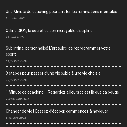
Une Minute de coaching pour arrêter les ruminations mentales
19 juillet 2026
Céline DION, le secret de son incroyable discipline
21 avril 2026
Subliminal personnalisé L’art subtil de reprogrammer votre
esprit
31 janvier 2026
9 étapes pour passer d’une vie subie à une vie choisie
24 janvier 2026
1 Minute de coaching – Regardez ailleurs : c’est là que ça bouge
7 novembre 2025
Changer de vie ! Cessez d’écoper, commencez à naviguer
8 octobre 2025