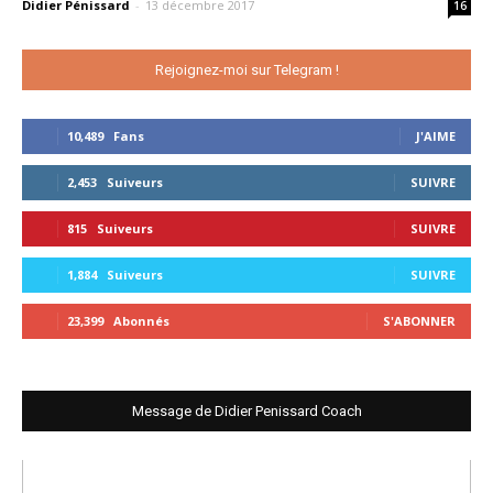
Didier Pénissard
-
13 décembre 2017
16
Rejoignez-moi sur Telegram !
10,489
Fans
J'AIME
2,453
Suiveurs
SUIVRE
815
Suiveurs
SUIVRE
1,884
Suiveurs
SUIVRE
23,399
Abonnés
S'ABONNER
Message de Didier Penissard Coach