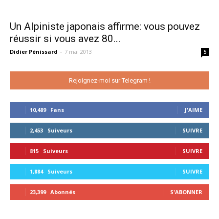
Un Alpiniste japonais affirme: vous pouvez
réussir si vous avez 80...
Didier Pénissard
-
7 mai 2013
5
Rejoignez-moi sur Telegram !
10,489
Fans
J'AIME
2,453
Suiveurs
SUIVRE
815
Suiveurs
SUIVRE
1,884
Suiveurs
SUIVRE
23,399
Abonnés
S'ABONNER