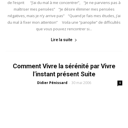
de l’esprit “J’ai du mal à me concentrer”, “Je ne parviens pas à
maîtriser mes pensées” “Je désire éliminer mes pensées
négatives, mais je n’y arrive pas” “Quand je fais mes études, j’ai
du mal à fixer mon attention” Voila une “panoplie” de difficultés
que vous pouvez rencontrer si...
Lire la suite
Comment Vivre la sérénité par Vivre
l’instant présent Suite
Didier Pénissard
30 mai 2006
-
0