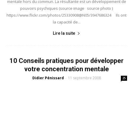
mentale hors du commun. La résultante est un développement de
pouvoirs psychiques (source image source photo )
https://www.flickr.com/photos/25330908@N05/3947686324 Ils ont
la capacité de...
Lire la suite
10 Conseils pratiques pour développer
votre concentration mentale
Didier Pénissard
11 septembre 2008
-
25