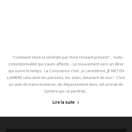
"Comment Vivre la sérénité par Vivre l'instant présent"... Suite -
L’intentionnalité qui s’auto-affecte, - Le mouvement vers un désir
qui ouvre le temps. La Conscience c’est : je caractérise, JE MET EN
LUMIERE celui dont les pensées, les actes, émanent de moi ! C’est
un acte de transcendance, de dépassement donc, tel un trait de
lumière qui se perdrait...
Lire la suite