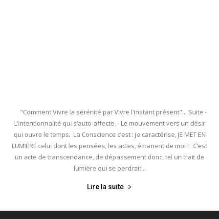
"Comment Vivre la sérénité par Vivre l'instant présent"... Suite -
L’intentionnalité qui s’auto-affecte, - Le mouvement vers un désir
qui ouvre le temps. La Conscience c’est : je caractérise, JE MET EN
LUMIERE celui dont les pensées, les actes, émanent de moi ! C’est
un acte de transcendance, de dépassement donc, tel un trait de
lumière qui se perdrait...
Lire la suite