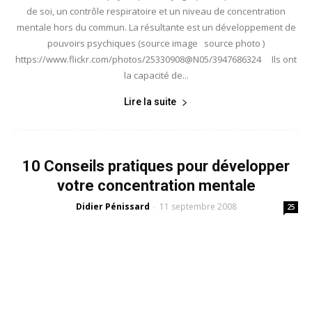
de soi, un contrôle respiratoire et un niveau de concentration
mentale hors du commun. La résultante est un développement de
pouvoirs psychiques (source image source photo )
https://www.flickr.com/photos/25330908@N05/3947686324 Ils ont
la capacité de...
Lire la suite
10 Conseils pratiques pour développer
votre concentration mentale
Didier Pénissard
11 septembre 2008
-
25