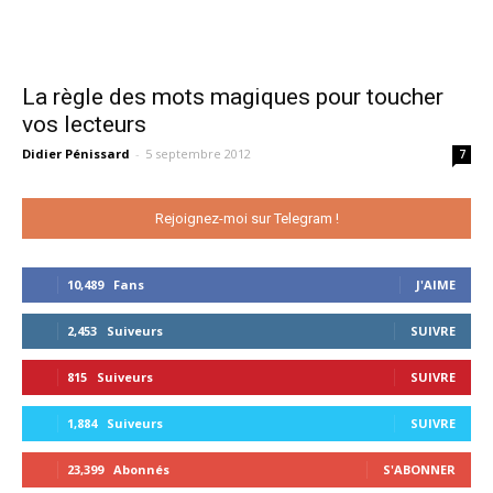
La règle des mots magiques pour toucher
vos lecteurs
Didier Pénissard
-
5 septembre 2012
7
Rejoignez-moi sur Telegram !
10,489
Fans
J'AIME
2,453
Suiveurs
SUIVRE
815
Suiveurs
SUIVRE
1,884
Suiveurs
SUIVRE
23,399
Abonnés
S'ABONNER