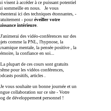
ui visent à accéder à ce puissant potentiel
ui sommeille en nous.
Je vous
résenterai ici des techniques étonnantes, -
ratuitement - pour
éveiller votre
uissance intérieure
.
'animerai des vidéo-conférences sur des
ujets comme la PNL, l'hypnose, la
ynamique mentale, la pensée positive , la
émoire, la confiance en soi...
a plupart de ces cours sont gratuits
même pour les vidéos conférences,
dcasts positifs, articles .
e vous souhaite un bonne journée et un
ongue collaboration sur ce site - Votre
log de développemen
t
personnel !