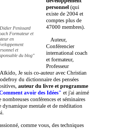
développement
personnel
(qui
existe de 2004 et
comptes plus de
47000 membres).
Didier Penissard
oach Formateur et
uteur en
Auteur,
éveloppement
Conférencier
rsonnel et
international coach
sponsable du blog"
et formateur,
Professeur
'Aïkido, Je suis co-auteur avec Christian
odefroy du dictionnaire des pensées
ositives,
auteur du livre et programme
Comment
avoir des Idées"
et j'ai animé
e nombreuses conférences et séminaires
e dynamique mentale et de méditation
i.
assionné, comme vous, des techniques