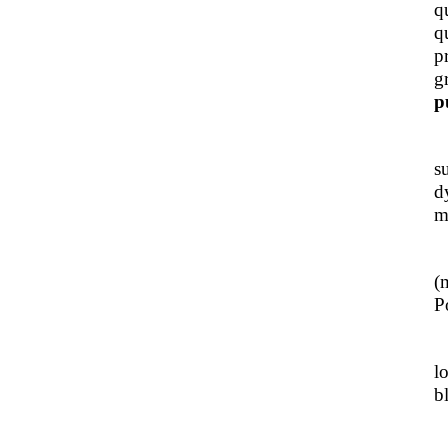
q
q
p
g
p
J
s
d
m
L
(
Po
J
l
b