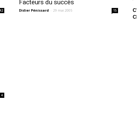
Facteurs du succès
C
Didier Pénissard
-
29 mai 2005
42
15
C
4