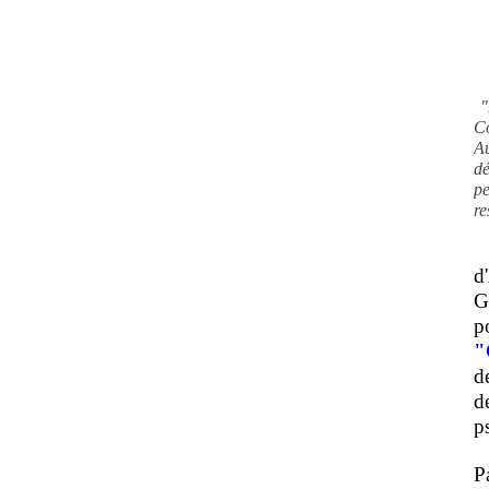
"
C
A
d
pe
re
d
G
p
"
d
d
ps
P