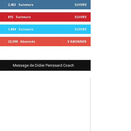
2,453
Suiveurs
SUIVRE
815
Suiveurs
SUIVRE
1,884
Suiveurs
SUIVRE
23,399
Abonnés
S'ABONNER
Message de Didier Penissard Coach