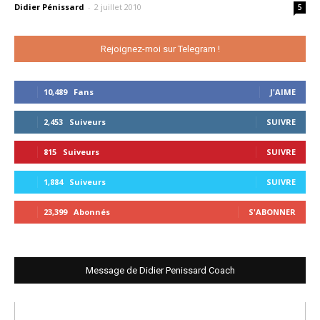
Didier Pénissard
-
2 juillet 2010
5
Rejoignez-moi sur Telegram !
10,489
Fans
J'AIME
2,453
Suiveurs
SUIVRE
815
Suiveurs
SUIVRE
1,884
Suiveurs
SUIVRE
23,399
Abonnés
S'ABONNER
Message de Didier Penissard Coach