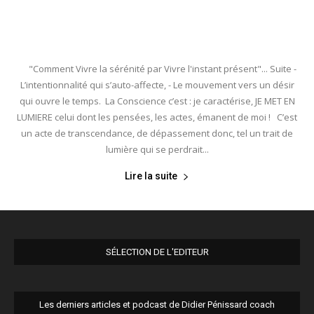
"Comment Vivre la sérénité par Vivre l'instant présent"... Suite -
L’intentionnalité qui s’auto-affecte, - Le mouvement vers un désir
qui ouvre le temps. La Conscience c’est : je caractérise, JE MET EN
LUMIERE celui dont les pensées, les actes, émanent de moi ! C’est
un acte de transcendance, de dépassement donc, tel un trait de
lumière qui se perdrait...
Lire la suite
SÉLECTION DE L'EDITEUR
Les derniers articles et podcast de Didier Pénissard coach