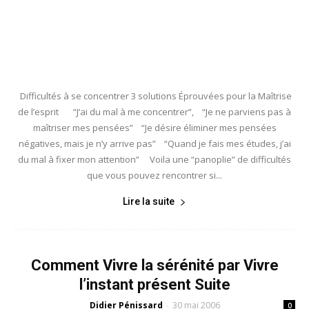
Difficultés à se concentrer 3 solutions Éprouvées pour la Maîtrise
de l’esprit “J’ai du mal à me concentrer”, “Je ne parviens pas à
maîtriser mes pensées” “Je désire éliminer mes pensées
négatives, mais je n’y arrive pas” “Quand je fais mes études, j’ai
du mal à fixer mon attention” Voila une “panoplie” de difficultés
que vous pouvez rencontrer si...
Lire la suite
Comment Vivre la sérénité par Vivre
l’instant présent Suite
Didier Pénissard
30 mai 2006
-
0