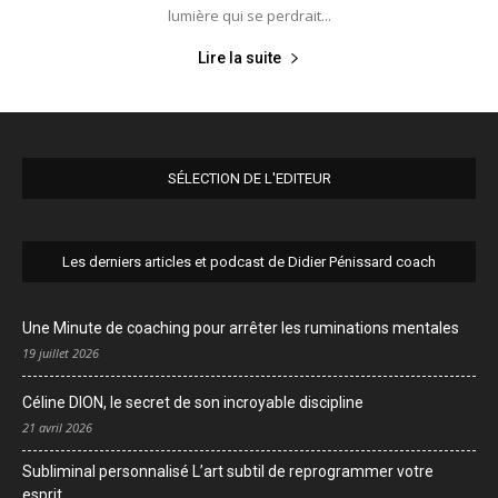
lumière qui se perdrait...
Lire la suite
SÉLECTION DE L'EDITEUR
Les derniers articles et podcast de Didier Pénissard coach
Une Minute de coaching pour arrêter les ruminations mentales
19 juillet 2026
Céline DION, le secret de son incroyable discipline
21 avril 2026
Subliminal personnalisé L’art subtil de reprogrammer votre
esprit