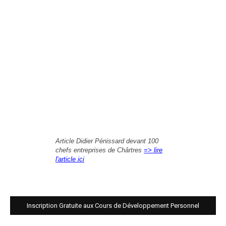
Article Didier Pénissard devant 100
chefs entreprises de Chârtres
=> lire
l'article ici
Inscription Gratuite aux Cours de Développement Personnel