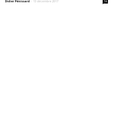
Didier Pénissard
-
13 décembre 2017
16