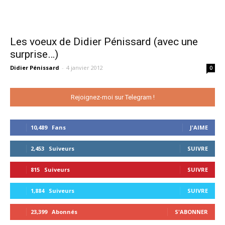
Les voeux de Didier Pénissard (avec une
surprise…)
Didier Pénissard
-
4 janvier 2012
0
Rejoignez-moi sur Telegram !
10,489
Fans
J'AIME
2,453
Suiveurs
SUIVRE
815
Suiveurs
SUIVRE
1,884
Suiveurs
SUIVRE
23,399
Abonnés
S'ABONNER