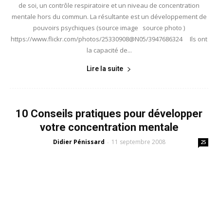
de soi, un contrôle respiratoire et un niveau de concentration
mentale hors du commun. La résultante est un développement de
pouvoirs psychiques (source image source photo )
https://www.flickr.com/photos/25330908@N05/3947686324 Ils ont
la capacité de...
Lire la suite
10 Conseils pratiques pour développer
votre concentration mentale
Didier Pénissard
11 septembre 2008
-
25