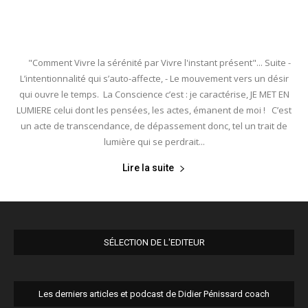
"Comment Vivre la sérénité par Vivre l'instant présent"... Suite -
L’intentionnalité qui s’auto-affecte, - Le mouvement vers un désir
qui ouvre le temps. La Conscience c’est : je caractérise, JE MET EN
LUMIERE celui dont les pensées, les actes, émanent de moi ! C’est
un acte de transcendance, de dépassement donc, tel un trait de
lumière qui se perdrait...
Lire la suite
SÉLECTION DE L'EDITEUR
Les derniers articles et podcast de Didier Pénissard coach