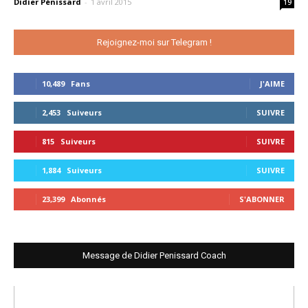
Didier Pénissard
-
1 avril 2015
19
Rejoignez-moi sur Telegram !
10,489
Fans
J'AIME
2,453
Suiveurs
SUIVRE
815
Suiveurs
SUIVRE
1,884
Suiveurs
SUIVRE
23,399
Abonnés
S'ABONNER
Message de Didier Penissard Coach