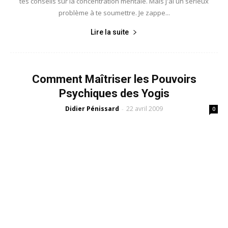
tes conseils sur la concentration mentale. Mais j'ai un sérieux
problème à te soumettre. Je zappe...
Lire la suite
Comment Maîtriser les Pouvoirs
Psychiques des Yogis
Didier Pénissard
22 avril 2009
-
0