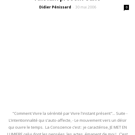
Didier Pénissard
30 mai 2006
-
0
"Comment Vivre la sérénité par Vivre l'instant présent"... Suite -
L’intentionnalité qui s’auto-affecte, - Le mouvement vers un désir
qui ouvre le temps. La Conscience c’est : je caractérise, JE MET EN
LUMIERE celui dont les pensées, les actes, émanent de moi ! C’est