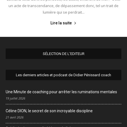
un acte de transcendance, de dépassement donc, tel un trait de
lumière qui se perdrait...
Lire la suite
SÉLECTION DE L'EDITEUR
Les derniers articles et podcast de Didier Pénissard coach
Une Minute de coaching pour arrêter les ruminations mentales
19 juillet 2026
Céline DION, le secret de son incroyable discipline
21 avril 2026