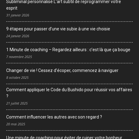
Subliminal personnalisé L’art subtil de reprogrammer votre
esprit
31 janvier 2026
9 étapes pour passer d’une vie subie à une vie choisie
24 janvier 2026
1 Minute de coaching – Regardez ailleurs : c’est là que ça bouge
7 novembre 2025
Changer de vie ! Cessez d’écoper, commencez à naviguer
8 octobre 2025
Comment appliquer le Code du Bushido pour réussir vos affaires
?
21 juillet 2025
Comment influencer les autres avec son regard ?
20 mai 2025
Une minute de coaching pour éviter de ruiner votre bonheur