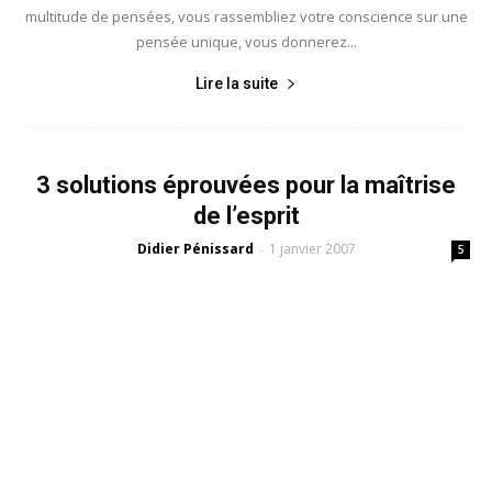
multitude de pensées, vous rassembliez votre conscience sur une
pensée unique, vous donnerez...
Lire la suite
3 solutions éprouvées pour la maîtrise
de l’esprit
Didier Pénissard
1 janvier 2007
-
5