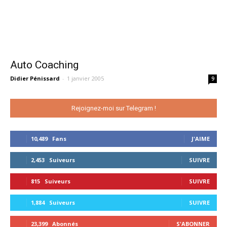
Auto Coaching
Didier Pénissard
-
1 janvier 2005
9
Rejoignez-moi sur Telegram !
10,489
Fans
J'AIME
2,453
Suiveurs
SUIVRE
815
Suiveurs
SUIVRE
1,884
Suiveurs
SUIVRE
23,399
Abonnés
S'ABONNER