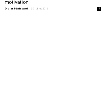
motivation
Didier Pénissard
-
30 juillet 2016
7