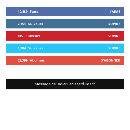
10,489
Fans
J'AIME
2,453
Suiveurs
SUIVRE
815
Suiveurs
SUIVRE
1,884
Suiveurs
SUIVRE
23,399
Abonnés
S'ABONNER
Message de Didier Penissard Coach