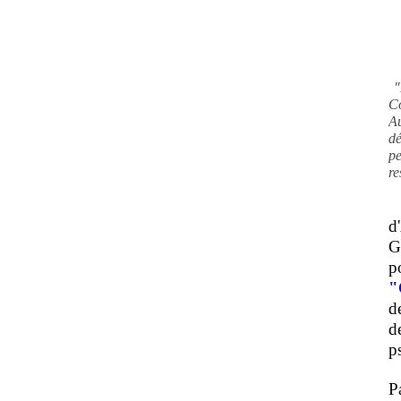
"
C
A
d
pe
re
d
G
p
"
d
d
ps
P