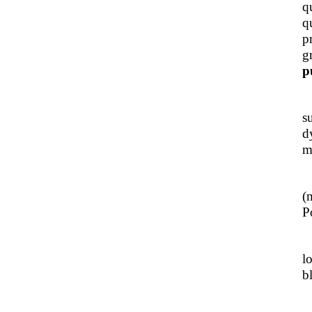
q
q
p
g
p
J
s
d
m
L
(
Po
J
l
b