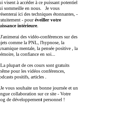
ui visent à accéder à ce puissant potentiel
ui sommeille en nous.
Je vous
résenterai ici des techniques étonnantes, -
ratuitement - pour
éveiller votre
uissance intérieure
.
'animerai des vidéo-conférences sur des
ujets comme la PNL, l'hypnose, la
ynamique mentale, la pensée positive , la
émoire, la confiance en soi...
a plupart de ces cours sont gratuits
même pour les vidéos conférences,
dcasts positifs, articles .
e vous souhaite un bonne journée et un
ongue collaboration sur ce site - Votre
log de développemen
t
personnel !