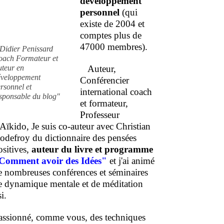
développement
personnel
(qui
existe de 2004 et
comptes plus de
47000 membres).
Didier Penissard
oach Formateur et
uteur en
Auteur,
éveloppement
Conférencier
rsonnel et
international coach
sponsable du blog"
et formateur,
Professeur
'Aïkido, Je suis co-auteur avec Christian
odefroy du dictionnaire des pensées
ositives,
auteur du livre et programme
Comment
avoir des Idées"
et j'ai animé
e nombreuses conférences et séminaires
e dynamique mentale et de méditation
i.
assionné, comme vous, des techniques