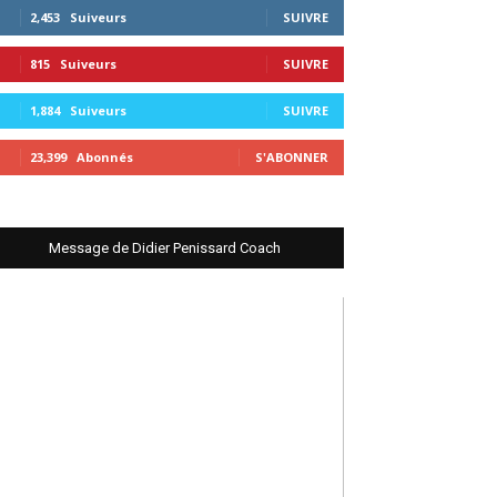
2,453
Suiveurs
SUIVRE
815
Suiveurs
SUIVRE
1,884
Suiveurs
SUIVRE
23,399
Abonnés
S'ABONNER
Message de Didier Penissard Coach