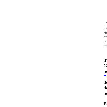
"
C
A
d
pe
re
d
G
p
"
d
d
ps
P