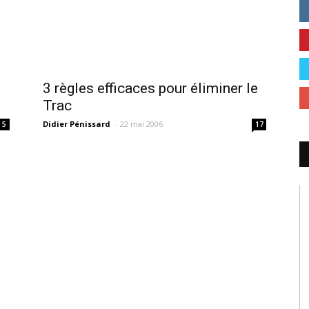
s
3 règles efficaces pour éliminer le
Trac
Didier Pénissard
-
22 mai 2006
5
17