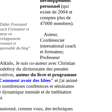
développement
personnel
(qui
existe de 2004 et
comptes plus de
47000 membres).
Didier Penissard
oach Formateur et
uteur en
Auteur,
éveloppement
Conférencier
rsonnel et
international coach
sponsable du blog"
et formateur,
Professeur
'Aïkido, Je suis co-auteur avec Christian
odefroy du dictionnaire des pensées
ositives,
auteur du livre et programme
Comment
avoir des Idées"
et j'ai animé
e nombreuses conférences et séminaires
e dynamique mentale et de méditation
i.
assionné, comme vous, des techniques