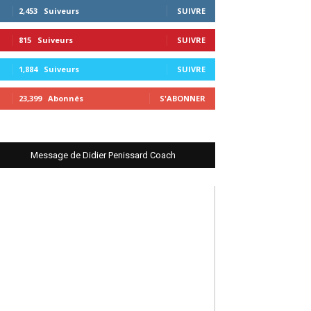
2,453
Suiveurs
SUIVRE
815
Suiveurs
SUIVRE
1,884
Suiveurs
SUIVRE
23,399
Abonnés
S'ABONNER
Message de Didier Penissard Coach