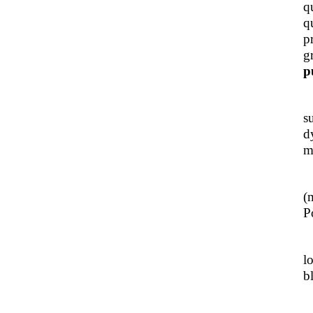
q
q
p
g
p
J
s
d
m
L
(
Po
J
l
b