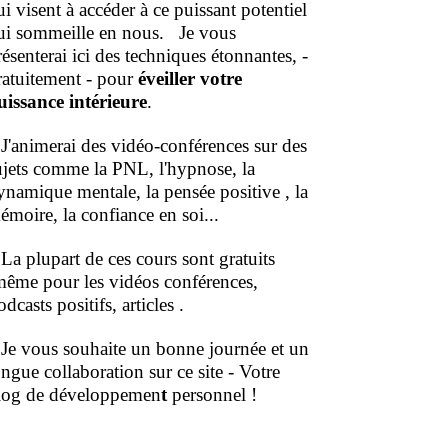
ui visent à accéder à ce puissant potentiel
ui sommeille en nous.
Je vous
résenterai ici des techniques étonnantes, -
ratuitement - pour
éveiller votre
uissance intérieure
.
'animerai des vidéo-conférences sur des
ujets comme la PNL, l'hypnose, la
ynamique mentale, la pensée positive , la
émoire, la confiance en soi...
a plupart de ces cours sont gratuits
même pour les vidéos conférences,
dcasts positifs, articles .
e vous souhaite un bonne journée et un
ongue collaboration sur ce site - Votre
log de développemen
t
personnel !