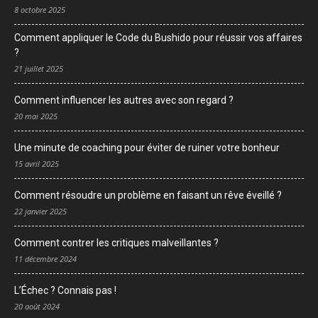
8 octobre 2025
Comment appliquer le Code du Bushido pour réussir vos affaires
?
21 juillet 2025
Comment influencer les autres avec son regard ?
20 mai 2025
Une minute de coaching pour éviter de ruiner votre bonheur
15 avril 2025
Comment résoudre un problème en faisant un rêve éveillé ?
22 janvier 2025
Comment contrer les critiques malveillantes ?
11 décembre 2024
L’Échec ? Connais pas !
20 août 2024