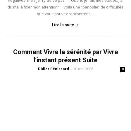
négatives, mais je n’y arrive pas” “Quand je fais mes études, j’ai
du mal à fixer mon attention” Voila une “panoplie” de difficultés
que vous pouvez rencontrer si...
Lire la suite
Comment Vivre la sérénité par Vivre
l’instant présent Suite
Didier Pénissard
30 mai 2006
-
0