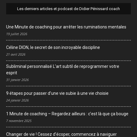
Les derniers articles et podcast de Didier Pénissard coach
Une Minute de coaching pour arrêter les ruminations mentales
19 juillet 2026
Céline DION, le secret de son incroyable discipline
21 avril 2026
Subliminal personnalisé L’art subtil de reprogrammer votre
esprit
31 janvier 2026
9 étapes pour passer d’une vie subie à une vie choisie
24 janvier 2026
1 Minute de coaching – Regardez ailleurs : c’est là que ça bouge
7 novembre 2025
Changer de vie ! Cessez d’écoper, commencez à naviguer