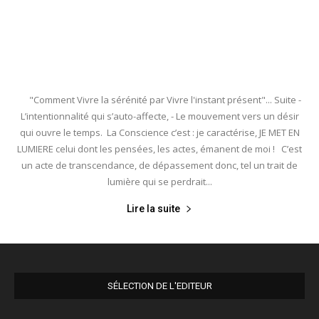
"Comment Vivre la sérénité par Vivre l'instant présent"... Suite -
L’intentionnalité qui s’auto-affecte, - Le mouvement vers un désir
qui ouvre le temps. La Conscience c’est : je caractérise, JE MET EN
LUMIERE celui dont les pensées, les actes, émanent de moi ! C’est
un acte de transcendance, de dépassement donc, tel un trait de
lumière qui se perdrait...
Lire la suite
SÉLECTION DE L'EDITEUR