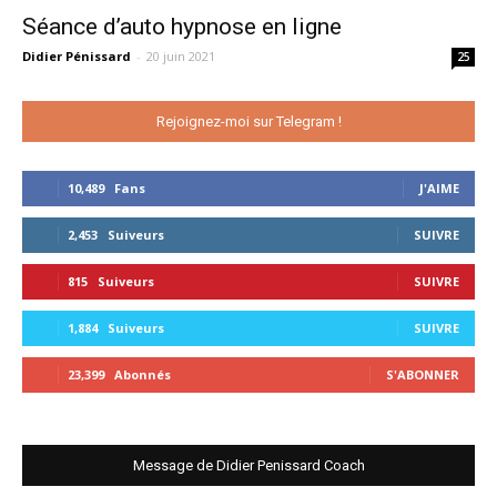
Séance d’auto hypnose en ligne
Didier Pénissard
-
20 juin 2021
25
Rejoignez-moi sur Telegram !
10,489
Fans
J'AIME
2,453
Suiveurs
SUIVRE
815
Suiveurs
SUIVRE
1,884
Suiveurs
SUIVRE
23,399
Abonnés
S'ABONNER
Message de Didier Penissard Coach