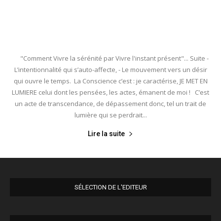
"Comment Vivre la sérénité par Vivre l'instant présent"... Suite -
L’intentionnalité qui s’auto-affecte, - Le mouvement vers un désir
qui ouvre le temps. La Conscience c’est : je caractérise, JE MET EN
LUMIERE celui dont les pensées, les actes, émanent de moi ! C’est
un acte de transcendance, de dépassement donc, tel un trait de
lumière qui se perdrait...
Lire la suite
SÉLECTION DE L'EDITEUR