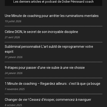
Les derniers articles et podcast de Didier Pénissard coach
Une Minute de coaching pour arrêter les ruminations mentales
19 juillet 2026
Céline DION, le secret de son incroyable discipline
21 avril 2026
Subliminal personnalisé L’art subtil de reprogrammer votre
esprit
31 janvier 2026
9 étapes pour passer d’une vie subie à une vie choisie
24 janvier 2026
1 Minute de coaching – Regardez ailleurs : c’est là que ça bouge
7 novembre 2025
Changer de vie ! Cessez d’écoper, commencez à naviguer
8 octobre 2025