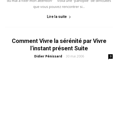
du mal à fixer mon attention” Voila une “panoplie” de difficultés
que vous pouvez rencontrer si...
Lire la suite
Comment Vivre la sérénité par Vivre
l’instant présent Suite
Didier Pénissard
30 mai 2006
-
0