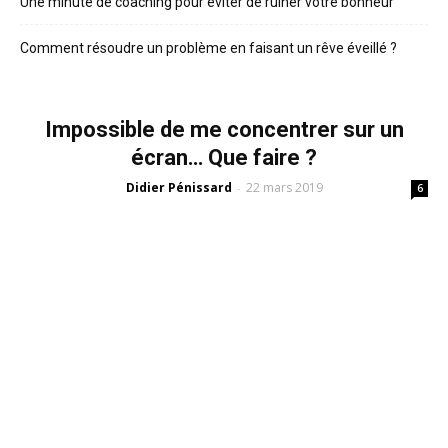
Une minute de coaching pour éviter de ruiner votre bonheur
Comment résoudre un problème en faisant un rêve éveillé ?
Impossible de me concentrer sur un
écran… Que faire ?
Didier Pénissard
22 mars 2019
-
6