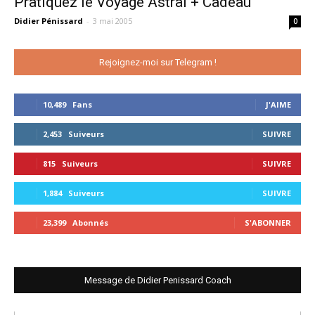
Pratiquez le Voyage Astral + Cadeau
Didier Pénissard
-
3 mai 2005
0
Rejoignez-moi sur Telegram !
10,489
Fans
J'AIME
2,453
Suiveurs
SUIVRE
815
Suiveurs
SUIVRE
1,884
Suiveurs
SUIVRE
23,399
Abonnés
S'ABONNER
Message de Didier Penissard Coach