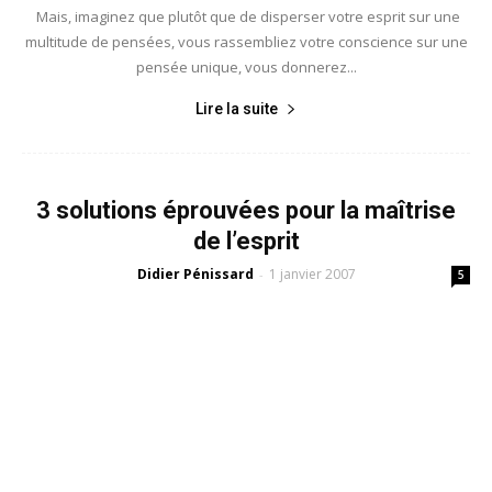
Mais, imaginez que plutôt que de disperser votre esprit sur une
multitude de pensées, vous rassembliez votre conscience sur une
pensée unique, vous donnerez...
Lire la suite
3 solutions éprouvées pour la maîtrise
de l’esprit
Didier Pénissard
1 janvier 2007
-
5