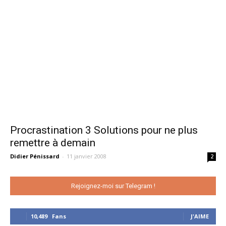
Procrastination 3 Solutions pour ne plus
remettre à demain
Didier Pénissard
-
11 janvier 2008
2
Rejoignez-moi sur Telegram !
10,489
Fans
J'AIME