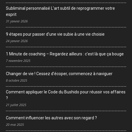
Subliminal personnalisé L’art subtil de reprogrammer votre
esprit
31 janvier 2026
9 étapes pour passer d’une vie subie à une vie choisie
24 janvier 2026
1 Minute de coaching – Regardez ailleurs : c’est là que ça bouge
7 novembre 2025
Changer de vie ! Cessez d’écoper, commencez à naviguer
8 octobre 2025
Comment appliquer le Code du Bushido pour réussir vos affaires
?
21 juillet 2025
Comment influencer les autres avec son regard ?
20 mai 2025