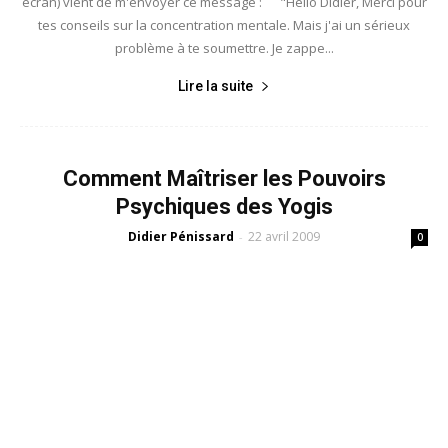
écran) vient de m'envoyer ce message : "Hello Didier, Merci pour
tes conseils sur la concentration mentale. Mais j'ai un sérieux
problème à te soumettre. Je zappe...
Lire la suite
Comment Maîtriser les Pouvoirs
Psychiques des Yogis
Didier Pénissard
22 avril 2009
-
0