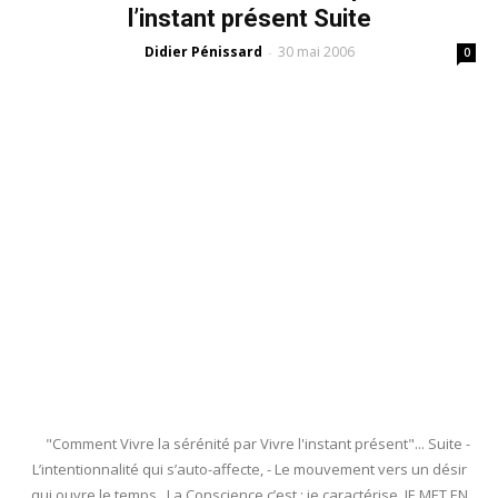
l’instant présent Suite
Didier Pénissard
30 mai 2006
-
0
"Comment Vivre la sérénité par Vivre l'instant présent"... Suite -
L’intentionnalité qui s’auto-affecte, - Le mouvement vers un désir
qui ouvre le temps. La Conscience c’est : je caractérise, JE MET EN