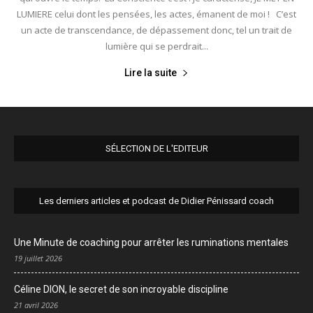
LUMIERE celui dont les pensées, les actes, émanent de moi ! C’est
un acte de transcendance, de dépassement donc, tel un trait de
lumière qui se perdrait...
Lire la suite
SÉLECTION DE L'EDITEUR
Les derniers articles et podcast de Didier Pénissard coach
Une Minute de coaching pour arrêter les ruminations mentales
19 juillet 2026
Céline DION, le secret de son incroyable discipline
21 avril 2026