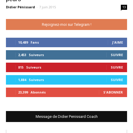
Didier Pénissard
-
7 juin 2015
13
Rejoignez-moi sur Telegram !
10,489
Fans
J'AIME
2,453
Suiveurs
SUIVRE
815
Suiveurs
SUIVRE
1,884
Suiveurs
SUIVRE
23,399
Abonnés
S'ABONNER
Message de Didier Penissard Coach