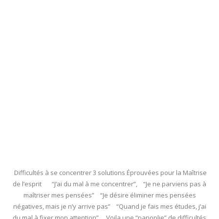
Difficultés à se concentrer 3 solutions Éprouvées pour la Maîtrise
de l’esprit “J’ai du mal à me concentrer”, “Je ne parviens pas à
maîtriser mes pensées” “Je désire éliminer mes pensées
négatives, mais je n’y arrive pas” “Quand je fais mes études, j’ai
du mal à fixer mon attention” Voila une “panoplie” de difficultés