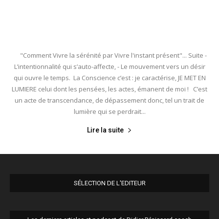
"Comment Vivre la sérénité par Vivre l'instant présent"... Suite -
L’intentionnalité qui s’auto-affecte, - Le mouvement vers un désir
qui ouvre le temps. La Conscience c’est : je caractérise, JE MET EN
LUMIERE celui dont les pensées, les actes, émanent de moi ! C’est
un acte de transcendance, de dépassement donc, tel un trait de
lumière qui se perdrait...
Lire la suite
SÉLECTION DE L'EDITEUR