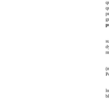
q
q
p
g
p
J
s
d
m
L
(
Po
J
l
b