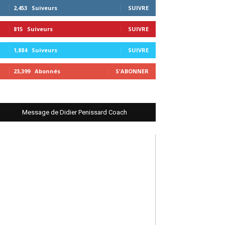
2,453
Suiveurs
SUIVRE
815
Suiveurs
SUIVRE
1,884
Suiveurs
SUIVRE
23,399
Abonnés
S'ABONNER
Message de Didier Penissard Coach