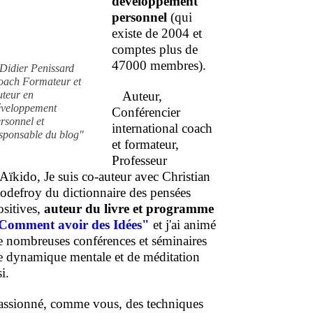
développement
personnel
(qui
existe de 2004 et
comptes plus de
47000 membres).
Didier Penissard
oach Formateur et
uteur en
Auteur,
éveloppement
Conférencier
rsonnel et
international coach
sponsable du blog"
et formateur,
Professeur
'Aïkido, Je suis co-auteur avec Christian
odefroy du dictionnaire des pensées
ositives,
auteur du livre et programme
Comment
avoir des Idées"
et j'ai animé
e nombreuses conférences et séminaires
e dynamique mentale et de méditation
i.
assionné, comme vous, des techniques