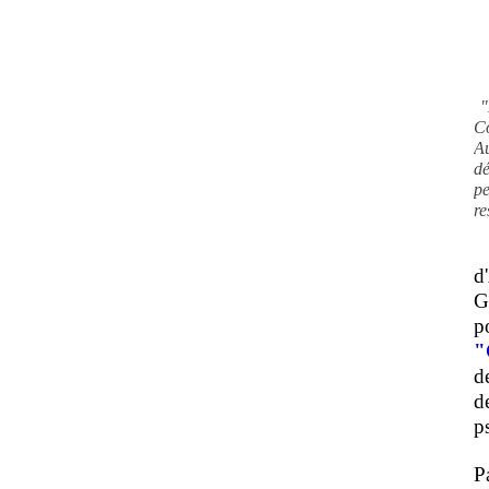
"
C
A
d
pe
re
d
G
p
"
d
d
ps
P