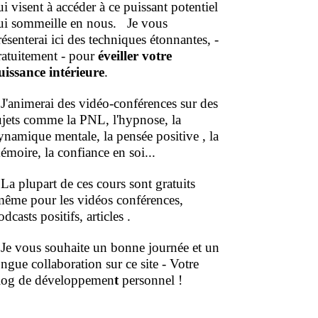
ui visent à accéder à ce puissant potentiel
ui sommeille en nous.
Je vous
résenterai ici des techniques étonnantes, -
ratuitement - pour
éveiller votre
uissance intérieure
.
'animerai des vidéo-conférences sur des
ujets comme la PNL, l'hypnose, la
ynamique mentale, la pensée positive , la
émoire, la confiance en soi...
a plupart de ces cours sont gratuits
même pour les vidéos conférences,
dcasts positifs, articles .
e vous souhaite un bonne journée et un
ongue collaboration sur ce site - Votre
log de développemen
t
personnel !