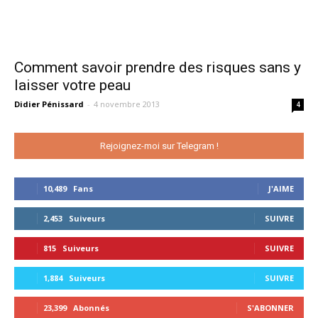
Comment savoir prendre des risques sans y
laisser votre peau
Didier Pénissard
-
4 novembre 2013
4
Rejoignez-moi sur Telegram !
10,489
Fans
J'AIME
2,453
Suiveurs
SUIVRE
815
Suiveurs
SUIVRE
1,884
Suiveurs
SUIVRE
23,399
Abonnés
S'ABONNER