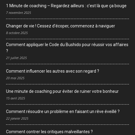
1 Minute de coaching – Regardez ailleurs : c’est là que ça bouge
7 novembre 2025
Changer de vie ! Cessez d’écoper, commencez à naviguer
8 octobre 2025
Comment appliquer le Code du Bushido pour réussir vos affaires
?
21 juillet 2025
Comment influencer les autres avec son regard ?
20 mai 2025
Une minute de coaching pour éviter de ruiner votre bonheur
15 avril 2025
Comment résoudre un problème en faisant un rêve éveillé ?
22 janvier 2025
Comment contrer les critiques malveillantes ?