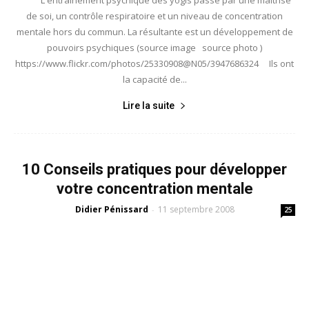
de soi, un contrôle respiratoire et un niveau de concentration
mentale hors du commun. La résultante est un développement de
pouvoirs psychiques (source image source photo )
https://www.flickr.com/photos/25330908@N05/3947686324 Ils ont
la capacité de...
Lire la suite
10 Conseils pratiques pour développer
votre concentration mentale
Didier Pénissard
11 septembre 2008
-
25