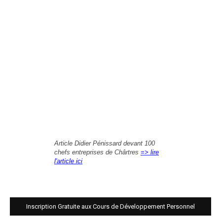
Article Didier Pénissard devant 100
chefs entreprises de Chârtres
=> lire
l'article ici
Inscription Gratuite aux Cours de Développement Personnel