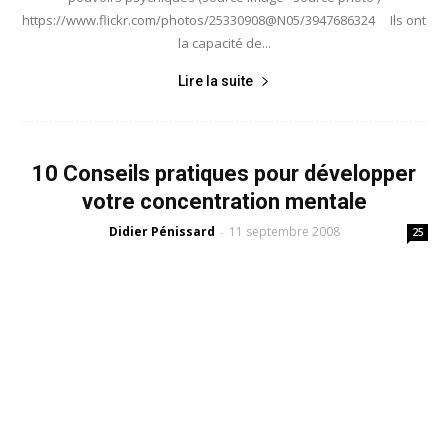
https://www.flickr.com/photos/25330908@N05/3947686324 Ils ont
la capacité de...
Lire la suite
10 Conseils pratiques pour développer
votre concentration mentale
Didier Pénissard
11 septembre 2008
-
25