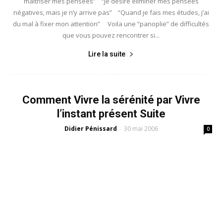
maîtriser mes pensées” “Je désire éliminer mes pensées
négatives, mais je n’y arrive pas” “Quand je fais mes études, j’ai
du mal à fixer mon attention” Voila une “panoplie” de difficultés
que vous pouvez rencontrer si...
Lire la suite
Comment Vivre la sérénité par Vivre
l’instant présent Suite
Didier Pénissard
30 mai 2006
-
0