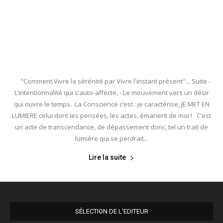
"Comment Vivre la sérénité par Vivre l'instant présent"... Suite -
L’intentionnalité qui s’auto-affecte, - Le mouvement vers un désir
qui ouvre le temps. La Conscience c’est : je caractérise, JE MET EN
LUMIERE celui dont les pensées, les actes, émanent de moi ! C’est
un acte de transcendance, de dépassement donc, tel un trait de
lumière qui se perdrait...
Lire la suite
SÉLECTION DE L'EDITEUR