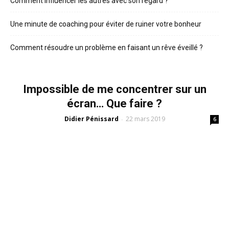
Comment influencer les autres avec son regard ?
Une minute de coaching pour éviter de ruiner votre bonheur
Comment résoudre un problème en faisant un rêve éveillé ?
Impossible de me concentrer sur un
écran… Que faire ?
Didier Pénissard
22 mars 2019
-
6