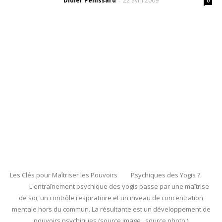
Didier Pénissard
22 avril 2009
-
0
Les Clés pour Maîtriser les Pouvoirs Psychiques des Yogis ?
L'entraînement psychique des yogis passe par une maîtrise
de soi, un contrôle respiratoire et un niveau de concentration
mentale hors du commun. La résultante est un développement de
pouvoirs psychiques (source image source photo )