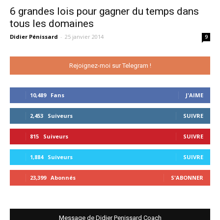
6 grandes lois pour gagner du temps dans
tous les domaines
Didier Pénissard
-
25 janvier 2014
9
Rejoignez-moi sur Telegram !
10,489
Fans
J'AIME
2,453
Suiveurs
SUIVRE
815
Suiveurs
SUIVRE
1,884
Suiveurs
SUIVRE
23,399
Abonnés
S'ABONNER
Message de Didier Penissard Coach