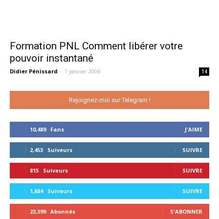
Formation PNL Comment libérer votre
pouvoir instantané
Didier Pénissard
-
1 janvier 2006
14
Rejoignez-moi sur Telegram !
10,489
Fans
J'AIME
2,453
Suiveurs
SUIVRE
815
Suiveurs
SUIVRE
1,884
Suiveurs
SUIVRE
23,399
Abonnés
S'ABONNER