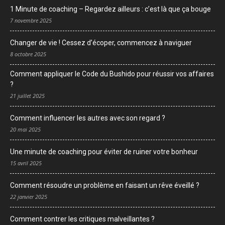
1 Minute de coaching – Regardez ailleurs : c’est là que ça bouge
7 novembre 2025
Changer de vie ! Cessez d’écoper, commencez à naviguer
8 octobre 2025
Comment appliquer le Code du Bushido pour réussir vos affaires
?
21 juillet 2025
Comment influencer les autres avec son regard ?
20 mai 2025
Une minute de coaching pour éviter de ruiner votre bonheur
15 avril 2025
Comment résoudre un problème en faisant un rêve éveillé ?
22 janvier 2025
Comment contrer les critiques malveillantes ?