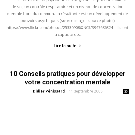
de soi, un contrôle respiratoire et un niveau de concentration
mentale hors du commun. La résultante est un développement de
pouvoirs psychiques (source image source photo )
https://www.flickr.com/photos/25330908@N05/3947686324 Ils ont
la capacité de...
Lire la suite
10 Conseils pratiques pour développer
votre concentration mentale
Didier Pénissard
11 septembre 2008
-
25