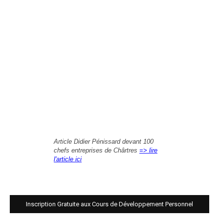
Article Didier Pénissard devant 100
chefs entreprises de Chârtres
=> lire
l'article ici
Inscription Gratuite aux Cours de Développement Personnel