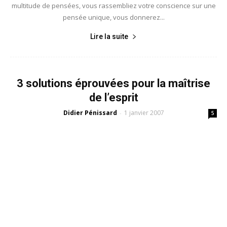
multitude de pensées, vous rassembliez votre conscience sur une
pensée unique, vous donnerez...
Lire la suite
3 solutions éprouvées pour la maîtrise
de l’esprit
Didier Pénissard
1 janvier 2007
-
5