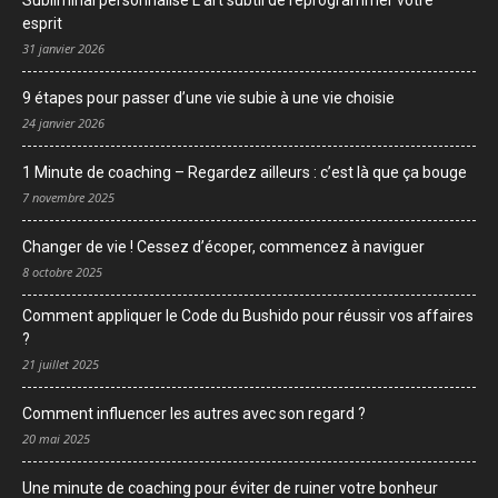
Subliminal personnalisé L’art subtil de reprogrammer votre
esprit
31 janvier 2026
9 étapes pour passer d’une vie subie à une vie choisie
24 janvier 2026
1 Minute de coaching – Regardez ailleurs : c’est là que ça bouge
7 novembre 2025
Changer de vie ! Cessez d’écoper, commencez à naviguer
8 octobre 2025
Comment appliquer le Code du Bushido pour réussir vos affaires
?
21 juillet 2025
Comment influencer les autres avec son regard ?
20 mai 2025
Une minute de coaching pour éviter de ruiner votre bonheur