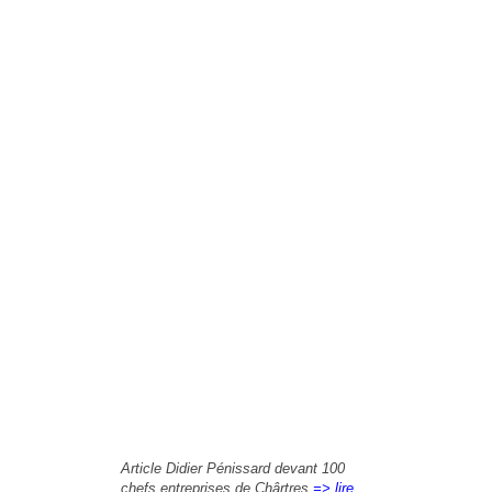
Article Didier Pénissard devant 100
chefs entreprises de Chârtres
=> lire