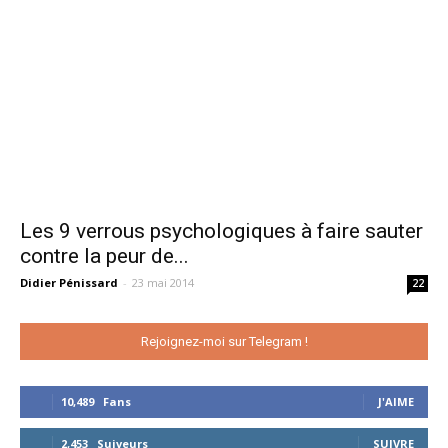
Les 9 verrous psychologiques à faire sauter
contre la peur de...
Didier Pénissard
-
23 mai 2014
22
Rejoignez-moi sur Telegram !
10,489
Fans
J'AIME
2,453
Suiveurs
SUIVRE