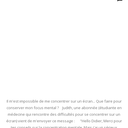
Il m'est impossible de me concentrer sur un écran... Que faire pour
conserver mon focus mental ? Judith, une abonnée (étudiante en
médecine qui rencontre des difficultés pour se concentrer sur un
écran) vient de m'envoyer ce message : "Hello Didier, Merci pour
tes conseils sur la concentration mentale. Mais j'ai un sérieux