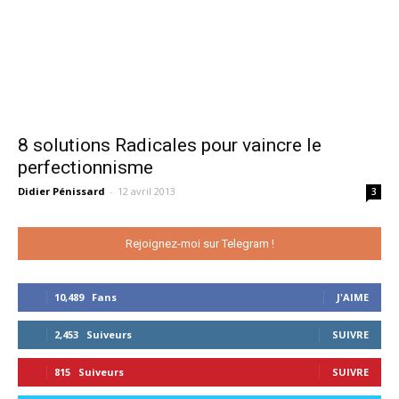
8 solutions Radicales pour vaincre le
perfectionnisme
Didier Pénissard
-
12 avril 2013
3
Rejoignez-moi sur Telegram !
10,489
Fans
J'AIME
2,453
Suiveurs
SUIVRE
815
Suiveurs
SUIVRE