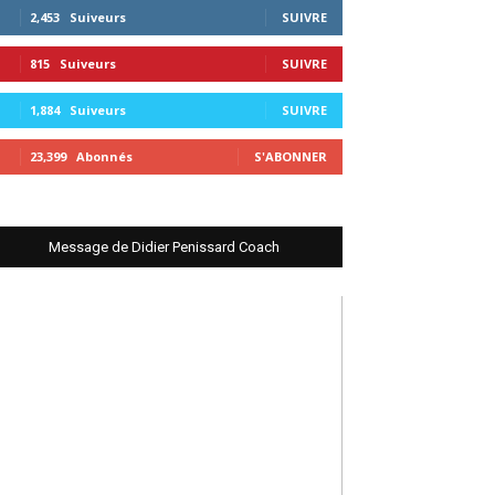
2,453
Suiveurs
SUIVRE
815
Suiveurs
SUIVRE
1,884
Suiveurs
SUIVRE
23,399
Abonnés
S'ABONNER
Message de Didier Penissard Coach