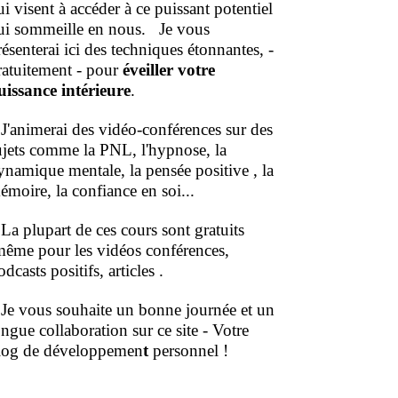
ui visent à accéder à ce puissant potentiel
ui sommeille en nous.
Je vous
résenterai ici des techniques étonnantes, -
ratuitement - pour
éveiller votre
uissance intérieure
.
'animerai des vidéo-conférences sur des
ujets comme la PNL, l'hypnose, la
ynamique mentale, la pensée positive , la
émoire, la confiance en soi...
a plupart de ces cours sont gratuits
même pour les vidéos conférences,
dcasts positifs, articles .
e vous souhaite un bonne journée et un
ongue collaboration sur ce site - Votre
log de développemen
t
personnel !