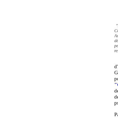
"
C
A
d
pe
re
d
G
p
"
d
d
ps
P