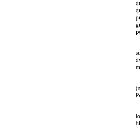
q
q
p
g
p
J
s
d
m
L
(
Po
J
l
b