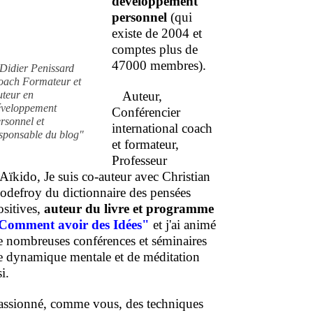
développement
personnel
(qui
existe de 2004 et
comptes plus de
47000 membres).
Didier Penissard
oach Formateur et
uteur en
Auteur,
éveloppement
Conférencier
rsonnel et
international coach
sponsable du blog"
et formateur,
Professeur
'Aïkido, Je suis co-auteur avec Christian
odefroy du dictionnaire des pensées
ositives,
auteur du livre et programme
Comment
avoir des Idées"
et j'ai animé
e nombreuses conférences et séminaires
e dynamique mentale et de méditation
i.
assionné, comme vous, des techniques