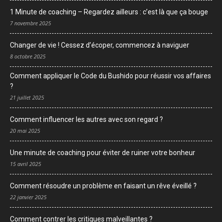
1 Minute de coaching – Regardez ailleurs : c’est là que ça bouge
7 novembre 2025
Changer de vie ! Cessez d’écoper, commencez à naviguer
8 octobre 2025
Comment appliquer le Code du Bushido pour réussir vos affaires
?
21 juillet 2025
Comment influencer les autres avec son regard ?
20 mai 2025
Une minute de coaching pour éviter de ruiner votre bonheur
15 avril 2025
Comment résoudre un problème en faisant un rêve éveillé ?
22 janvier 2025
Comment contrer les critiques malveillantes ?