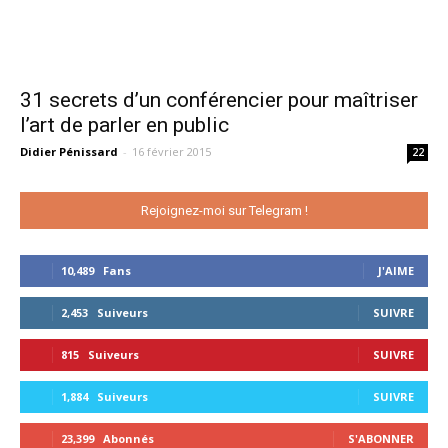
31 secrets d’un conférencier pour maîtriser
l’art de parler en public
Didier Pénissard
-
16 février 2015
22
Rejoignez-moi sur Telegram !
10,489
Fans
J'AIME
2,453
Suiveurs
SUIVRE
815
Suiveurs
SUIVRE
1,884
Suiveurs
SUIVRE
23,399
Abonnés
S'ABONNER