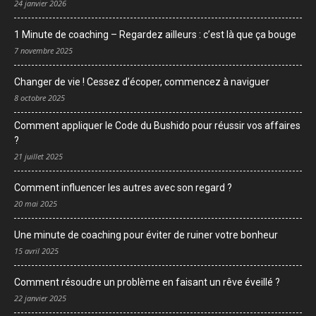
24 janvier 2026
1 Minute de coaching – Regardez ailleurs : c’est là que ça bouge
7 novembre 2025
Changer de vie ! Cessez d’écoper, commencez à naviguer
8 octobre 2025
Comment appliquer le Code du Bushido pour réussir vos affaires
?
21 juillet 2025
Comment influencer les autres avec son regard ?
20 mai 2025
Une minute de coaching pour éviter de ruiner votre bonheur
15 avril 2025
Comment résoudre un problème en faisant un rêve éveillé ?
22 janvier 2025