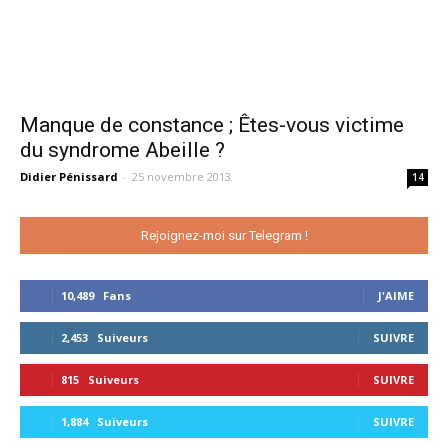
Manque de constance ; Êtes-vous victime
du syndrome Abeille ?
Didier Pénissard
-
25 novembre 2013
14
Rejoignez-moi sur Telegram !
10,489
Fans
J'AIME
2,453
Suiveurs
SUIVRE
815
Suiveurs
SUIVRE
1,884
Suiveurs
SUIVRE