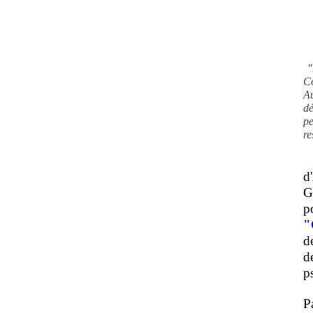
"
C
A
d
pe
re
d
G
p
"
d
d
ps
P