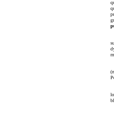
q
q
p
g
p
J
s
d
m
L
(
Po
J
l
b