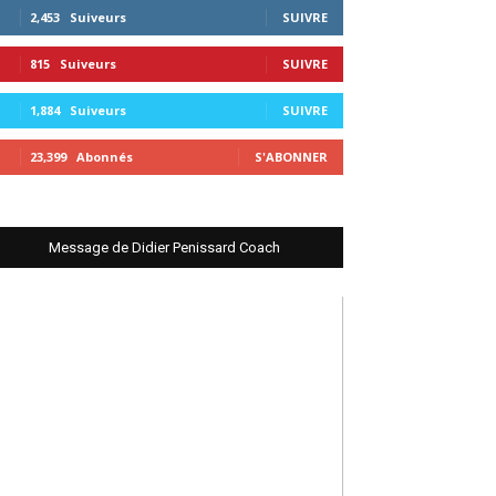
2,453
Suiveurs
SUIVRE
815
Suiveurs
SUIVRE
1,884
Suiveurs
SUIVRE
23,399
Abonnés
S'ABONNER
Message de Didier Penissard Coach