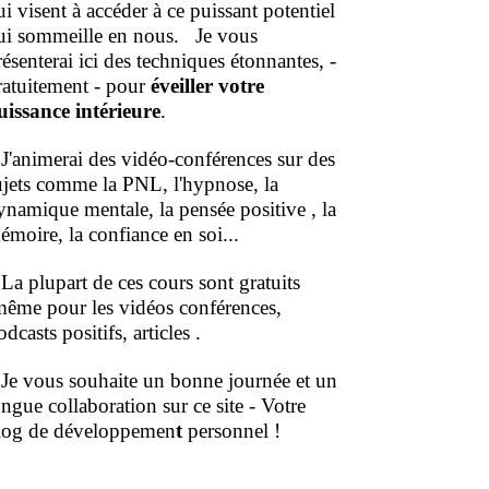
ui visent à accéder à ce puissant potentiel
ui sommeille en nous.
Je vous
résenterai ici des techniques étonnantes, -
ratuitement - pour
éveiller votre
uissance intérieure
.
'animerai des vidéo-conférences sur des
ujets comme la PNL, l'hypnose, la
ynamique mentale, la pensée positive , la
émoire, la confiance en soi...
a plupart de ces cours sont gratuits
même pour les vidéos conférences,
dcasts positifs, articles .
e vous souhaite un bonne journée et un
ongue collaboration sur ce site - Votre
log de développemen
t
personnel !