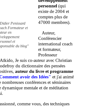
développement
personnel
(qui
existe de 2004 et
comptes plus de
47000 membres).
Didier Penissard
oach Formateur et
uteur en
Auteur,
éveloppement
Conférencier
rsonnel et
international coach
sponsable du blog"
et formateur,
Professeur
'Aïkido, Je suis co-auteur avec Christian
odefroy du dictionnaire des pensées
ositives,
auteur du livre et programme
Comment
avoir des Idées"
et j'ai animé
e nombreuses conférences et séminaires
e dynamique mentale et de méditation
i.
assionné, comme vous, des techniques