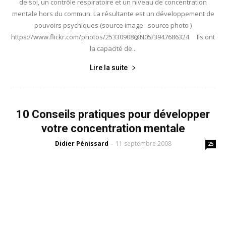
de soi, un contrôle respiratoire et un niveau de concentration
mentale hors du commun. La résultante est un développement de
pouvoirs psychiques (source image source photo )
https://www.flickr.com/photos/25330908@N05/3947686324 Ils ont
la capacité de...
Lire la suite
10 Conseils pratiques pour développer
votre concentration mentale
Didier Pénissard
11 septembre 2008
-
25