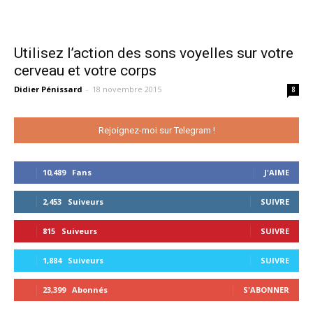
Utilisez l’action des sons voyelles sur votre
cerveau et votre corps
Didier Pénissard
-
18 novembre 2015
8
Rejoignez-moi sur Telegram !
10,489
Fans
J'AIME
2,453
Suiveurs
SUIVRE
815
Suiveurs
SUIVRE
1,884
Suiveurs
SUIVRE
23,399
Abonnés
S'ABONNER