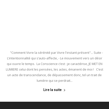
"Comment Vivre la sérénité par Vivre l'instant présent"... Suite -
L’intentionnalité qui s’auto-affecte, - Le mouvement vers un désir
qui ouvre le temps. La Conscience c’est : je caractérise, JE MET EN
LUMIERE celui dont les pensées, les actes, émanent de moi ! C’est
un acte de transcendance, de dépassement donc, tel un trait de
lumière qui se perdrait...
Lire la suite