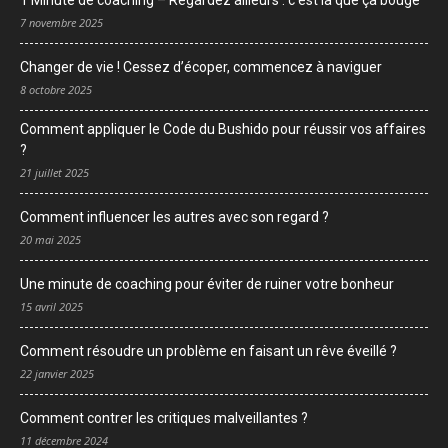
1 Minute de coaching – Regardez ailleurs : c’est là que ça bouge
7 novembre 2025
Changer de vie ! Cessez d’écoper, commencez à naviguer
8 octobre 2025
Comment appliquer le Code du Bushido pour réussir vos affaires
?
21 juillet 2025
Comment influencer les autres avec son regard ?
20 mai 2025
Une minute de coaching pour éviter de ruiner votre bonheur
15 avril 2025
Comment résoudre un problème en faisant un rêve éveillé ?
22 janvier 2025
Comment contrer les critiques malveillantes ?
11 décembre 2024