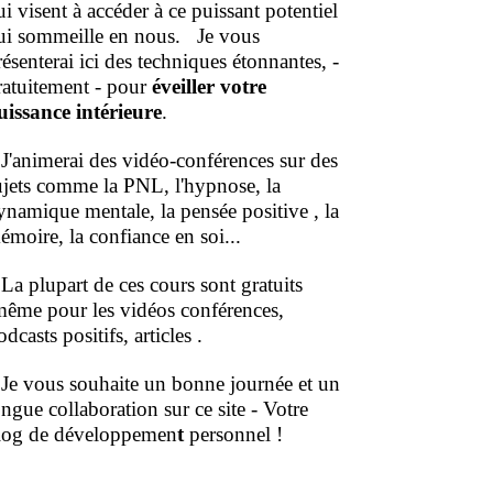
ui visent à accéder à ce puissant potentiel
ui sommeille en nous.
Je vous
résenterai ici des techniques étonnantes, -
ratuitement - pour
éveiller votre
uissance intérieure
.
'animerai des vidéo-conférences sur des
ujets comme la PNL, l'hypnose, la
ynamique mentale, la pensée positive , la
émoire, la confiance en soi...
a plupart de ces cours sont gratuits
même pour les vidéos conférences,
dcasts positifs, articles .
e vous souhaite un bonne journée et un
ongue collaboration sur ce site - Votre
log de développemen
t
personnel !