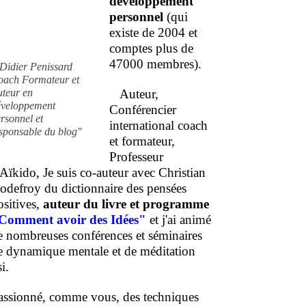
développement
personnel
(qui
existe de 2004 et
comptes plus de
47000 membres).
Didier Penissard
oach Formateur et
uteur en
Auteur,
éveloppement
Conférencier
rsonnel et
international coach
sponsable du blog"
et formateur,
Professeur
'Aïkido, Je suis co-auteur avec Christian
odefroy du dictionnaire des pensées
ositives,
auteur du livre et programme
Comment
avoir des Idées"
et j'ai animé
e nombreuses conférences et séminaires
e dynamique mentale et de méditation
i.
assionné, comme vous, des techniques