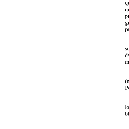
q
q
p
g
p
J
s
d
m
L
(
Po
J
l
b