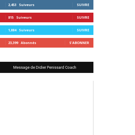
2,453
Suiveurs
SUIVRE
815
Suiveurs
SUIVRE
1,884
Suiveurs
SUIVRE
23,399
Abonnés
S'ABONNER
Message de Didier Penissard Coach