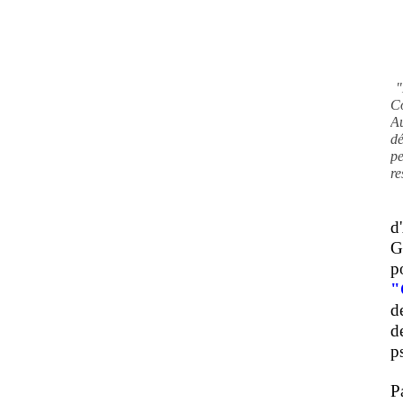
"
C
A
d
pe
re
d
G
p
"
d
d
ps
P