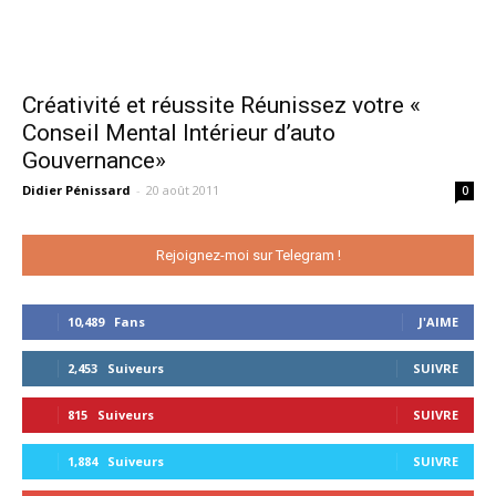
Créativité et réussite Réunissez votre «
Conseil Mental Intérieur d’auto
Gouvernance»
Didier Pénissard
-
20 août 2011
0
Rejoignez-moi sur Telegram !
10,489
Fans
J'AIME
2,453
Suiveurs
SUIVRE
815
Suiveurs
SUIVRE
1,884
Suiveurs
SUIVRE