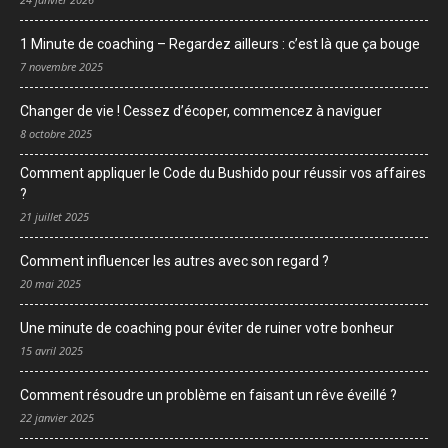
1 Minute de coaching – Regardez ailleurs : c’est là que ça bouge
7 novembre 2025
Changer de vie ! Cessez d’écoper, commencez à naviguer
8 octobre 2025
Comment appliquer le Code du Bushido pour réussir vos affaires
?
21 juillet 2025
Comment influencer les autres avec son regard ?
20 mai 2025
Une minute de coaching pour éviter de ruiner votre bonheur
15 avril 2025
Comment résoudre un problème en faisant un rêve éveillé ?
22 janvier 2025