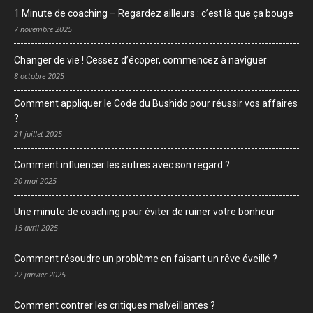
1 Minute de coaching – Regardez ailleurs : c’est là que ça bouge
7 novembre 2025
Changer de vie ! Cessez d’écoper, commencez à naviguer
8 octobre 2025
Comment appliquer le Code du Bushido pour réussir vos affaires
?
21 juillet 2025
Comment influencer les autres avec son regard ?
20 mai 2025
Une minute de coaching pour éviter de ruiner votre bonheur
15 avril 2025
Comment résoudre un problème en faisant un rêve éveillé ?
22 janvier 2025
Comment contrer les critiques malveillantes ?