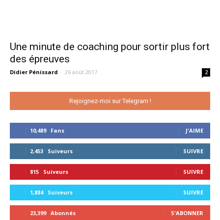
Une minute de coaching pour sortir plus fort
des épreuves
Didier Pénissard
-
26 août 2017
2
Rejoignez-moi sur Telegram !
10,489
Fans
J'AIME
2,453
Suiveurs
SUIVRE
815
Suiveurs
SUIVRE
1,884
Suiveurs
SUIVRE
23,399
Abonnés
S'ABONNER