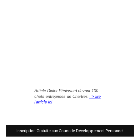
Article Didier Pénissard devant 100
chefs entreprises de Chârtres
=> lire
l'article ici
Inscription Gratuite aux Cours de Développement Personnel