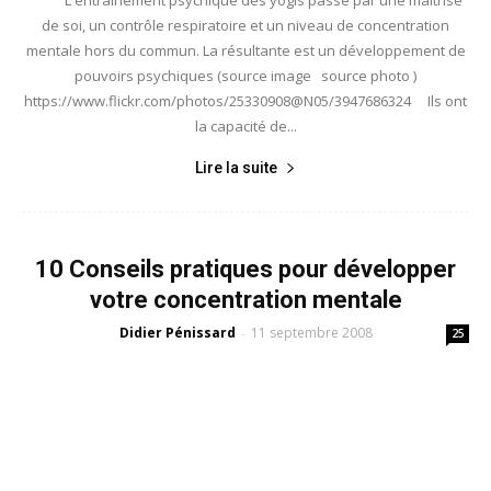
de soi, un contrôle respiratoire et un niveau de concentration
mentale hors du commun. La résultante est un développement de
pouvoirs psychiques (source image source photo )
https://www.flickr.com/photos/25330908@N05/3947686324 Ils ont
la capacité de...
Lire la suite
10 Conseils pratiques pour développer
votre concentration mentale
Didier Pénissard
11 septembre 2008
-
25