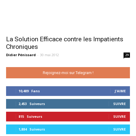
La Solution Efficace contre les Impatients
Chroniques
Didier Pénissard
-
30 mai 2012
29
Rejoignez-moi sur Telegram !
10,489
Fans
J'AIME
2,453
Suiveurs
SUIVRE
815
Suiveurs
SUIVRE
1,884
Suiveurs
SUIVRE