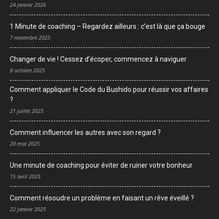
24 janvier 2026
1 Minute de coaching – Regardez ailleurs : c’est là que ça bouge
7 novembre 2025
Changer de vie ! Cessez d’écoper, commencez à naviguer
8 octobre 2025
Comment appliquer le Code du Bushido pour réussir vos affaires
?
21 juillet 2025
Comment influencer les autres avec son regard ?
20 mai 2025
Une minute de coaching pour éviter de ruiner votre bonheur
15 avril 2025
Comment résoudre un problème en faisant un rêve éveillé ?
22 janvier 2025