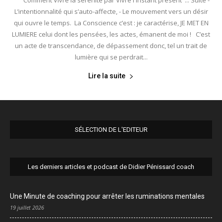
"Comment Vivre la sérénité par Vivre l'instant présent"... Suite -
L’intentionnalité qui s’auto-affecte, - Le mouvement vers un désir
qui ouvre le temps. La Conscience c’est : je caractérise, JE MET EN
LUMIERE celui dont les pensées, les actes, émanent de moi ! C’est
un acte de transcendance, de dépassement donc, tel un trait de
lumière qui se perdrait...
Lire la suite
SÉLECTION DE L'EDITEUR
Les derniers articles et podcast de Didier Pénissard coach
Une Minute de coaching pour arrêter les ruminations mentales
19 juillet 2026