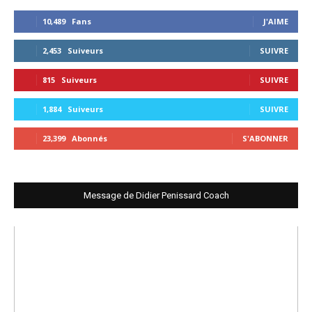
10,489
Fans
J'AIME
2,453
Suiveurs
SUIVRE
815
Suiveurs
SUIVRE
1,884
Suiveurs
SUIVRE
23,399
Abonnés
S'ABONNER
Message de Didier Penissard Coach